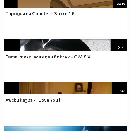
06:16
Пародия на Counter - Strike 1.6
01:41
Тате, тука има един боклук - С М Я Х
00:47
Хъски казва - I Love You !