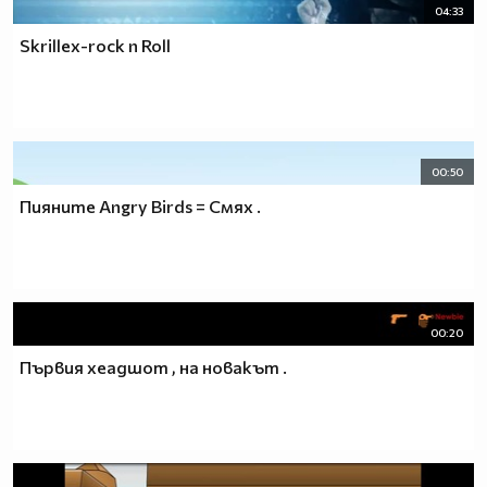
04:33
Skrillex-rock n Roll
00:50
Пияните Angry Birds = Смях .
00:20
Първия хеадшот , на новакът .