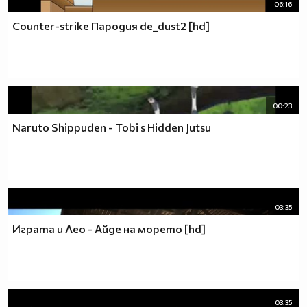
06:16
Counter-strike Пародия de_dust2 [hd]
00:23
Naruto Shippuden - Tobi s Hidden Jutsu
03:35
Играта и Лео - Aйде на морето [hd]
03:35