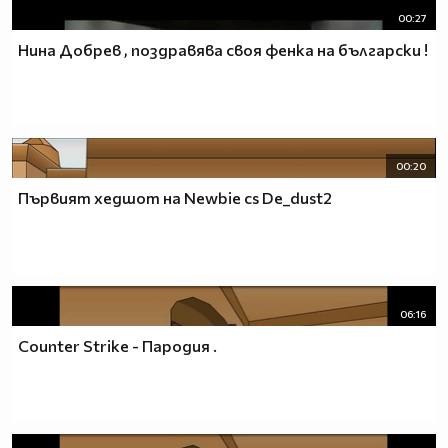
00:27
Нина Добрев , поздравява своя фенка на български !
00:20
Първият хедшот на Newbie cs De_dust2
06:16
Counter Strike - Пародия .