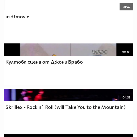
01:47
asdfmovie
00:10
Култова сцена от Джони Браво
04:33
Skrillex - Rock n` Roll (will Take You to the Mountain)