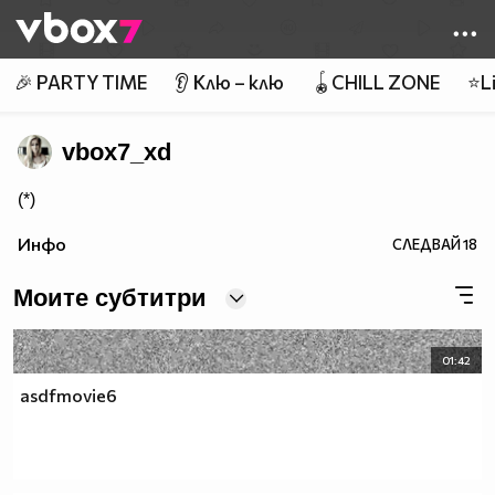
Member of
👾
🎉 PARTY TIME
👂 Клю – клю
🪀CHILL ZONE
⭐Li
vbox7_xd
(*)
Инфо
СЛЕДВАЙ
18
Моите субтитри
01:42
asdfmovie6