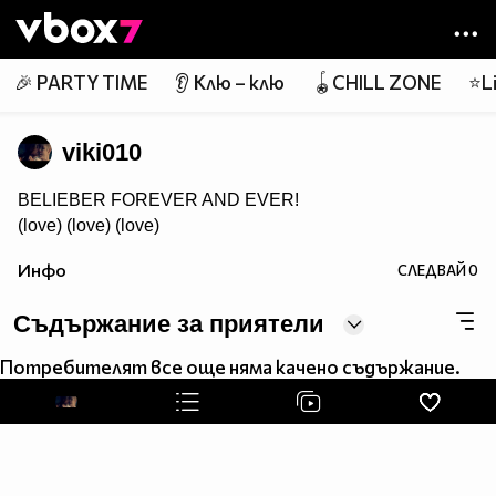
Member of
👾
🎉 PARTY TIME
👂 Клю – клю
🪀CHILL ZONE
⭐Li
viki010
BELIEBER FOREVER AND EVER!
(love) (love) (love)
Инфо
СЛЕДВАЙ
0
Съдържание за приятели
Потребителят все още няма качено съдържание.