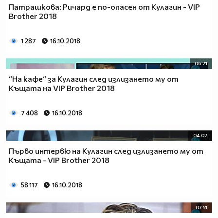
Патрашкова: Ричард е по-опасен от Кулагин - VIP
Brother 2018
1 287
16.10.2018
06:21
“На кафе“ за Кулагин след излизането му от
Къщата на VIP Brother 2018
7 408
16.10.2018
04:02
Първо интервю на Кулагин след излизането му от
Къщата - VIP Brother 2018
58 117
16.10.2018
07:51