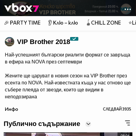
Member of
👾
🎉 PARTY TIME
👂 Клю – клю
🪀CHILL ZONE
⭐Li
VIP Brother 2018
Най-успешният български риалити формат се завръща
в ефира на NOVA през септември
Жените ще царуват в новия сезон на VIP Brother през
есента по NOVA. Най-известната къща у нас отново ще
събере плеяда от звезди, които ще видим в
неподозирана
светлина. Шоуто, което постави основите на риалити
Инфо
СЛЕДВАЙ
3935
телевизията в България, се завръща в ефира през
есента, а темата "Женско царство“ обещава да даде
Публично съдържание
цялата власт, но и цялата отговорност в ръцете на
дамите.
08:04