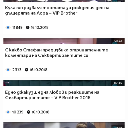
Кулагин разваля тортата за рождения ден на
дъщерята на Лора – VIP Brother
11 849
16.10.2018
05:23
С какво Стефан предизвика отрицателните
коментари на Съквартирантите си
2 373
16.10.2018
02:45
Едно джакузи, една любов и реакциите на
Съквартирантите – VIP Brother 2018
10 239
16.10.2018
03:23