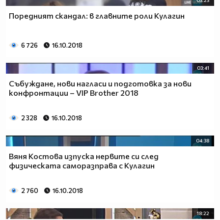
Поредният скандал: в главните роли Кулагин
6 726
16.10.2018
03:41
Събуждане, нови нагласи и подготовка за нови
конфронтации – VIP Brother 2018
2 328
16.10.2018
04:38
Вяня Костова изпуска нервите си след
физическата саморазправа с Кулагин
2 760
16.10.2018
18:22