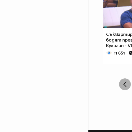
Съкварти
водят прег
Кулагин - V
11 651