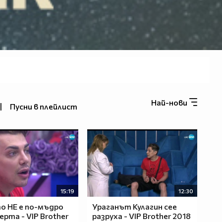
Най-нови
|
Пусни в плейлист
15:19
12:30
 НЕ е по-мъдро
Ураганът Кулагин сее
ерта - VIP Brother
разруха - VIP Brother 2018