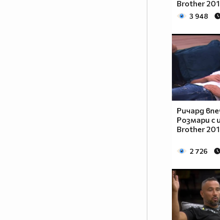
Brother 20
случват според волята на
3 948
жените, а съквартирантите ще
изпаднат в ситуации, които
надхвърлят и най-смелите им
фантазии за преживяването,
наречено VIP Brother.
Матриархатът в ефира ще
разбие всички клишета и ще
надхвърли всички очаквания
Ричард вп
тази есен.
Розмари с 
Brother 20
Ще са подложени ли мъжете на
тежки условия в Къщата? Ще
2 726
има ли въобще мъже сред
съквартирантите? Каква ще е
волята на жените в най-
известната къща? Как гледа Big
Brother на идеята жените да
управляват Къщата? Кои ще са