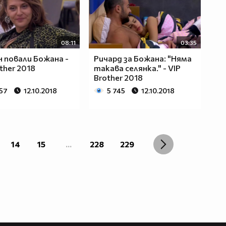
08:11
03:35
н повали Божана -
Ричард за Божана: "Няма
ther 2018
такава селянка." - VIP
Brother 2018
257
12.10.2018
5 745
12.10.2018
14
15
...
228
229