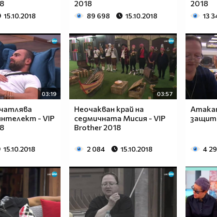
18
2018
2018
15.10.2018
89 698
15.10.2018
13 3
03:19
03:57
ечатлява
Неочакван край на
Атака
интелект - VIP
седмичната Мисия - VIP
защита
18
Brother 2018
15.10.2018
2 084
15.10.2018
4 29