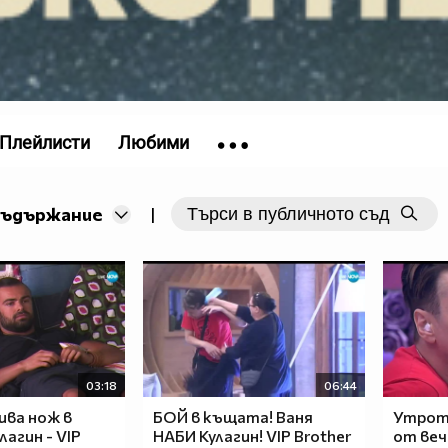
Плейлисти
Любими
съдържание
|
03:18
06:44
ива нож в
БОЙ в къщата! Ваня
Утрото
лагин - VIP
НАБИ Кулагин! VIP Brother
от веч