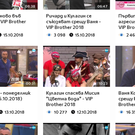
08:38
06:47
ново във
Ричард и Кулагин се
Първи
 VIP Brother
съюзяват срещу Ваня -
агреси
VIP Brother 2018
VIP Bro
15.10.2018
3 098
15.10.2018
2 4
00:31
10:23
 - понеделник
Кулагин спасява Мисия
Ваня К
5.10.2018)
"Цветна вода" - VIP
срещу 
Brother 2018
Brothe
13.10.2018
10 277
12.10.2018
16 3