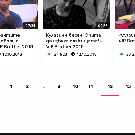
07:34
02:53
рантите
Кулагин е бесен. Опита
Кулаги
овори с
да избяга от къщата! -
VIP Bro
IP Brother 2018
VIP Brother 2018
12.10.2018
24 523
12.10.2018
33 
1
2
...
9
10
11
12
13