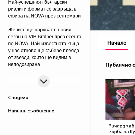
Най-успешният български
риалити формат се завръща в
ефира на NOVA през септември
Жените ще царуват в новия
сезон на VIP Brother през есента
Начало
по NOVA. Най-известната къща
у нас отново ще събере плеяда
от звезди, които ще видим в
Публично 
неподозирана
светлина. Шоуто, което постави
основите на риалити
телевизията в България, се
завръща в ефира през есента, а
Сподели
темата "Женско царство“
обещава да даде цялата власт,
Напиши съобщение
но и цялата отговорност в
ръцете на дамите.
Ричард заб
гърба на Ку
Събитията в Къщата ще се