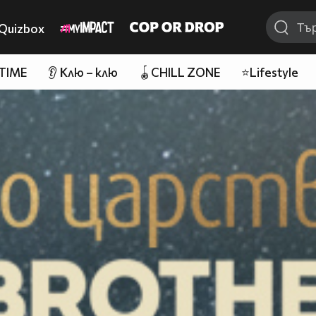
Quizbox
 TIME
👂 Клю – клю
🪀CHILL ZONE
⭐Lifestyle