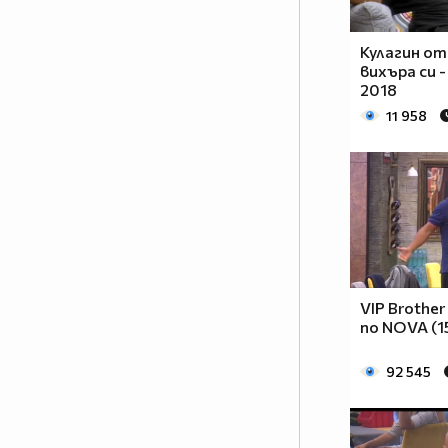
цариците и ще имат ли царе до
себе си? Ще има ли война
Кулагин от
между мъжете и жените? Кой ще
вихъра си -
надделее и кой е всъщност
2018
силният пол? Кои са звездните
11 958
участници в новия сезон на
шоуто?
Отговорите във VIP Brother:
Женско царство от 10
септември в 20.00 ч. само по
NOVA
VIP Brother
по NOVA (1
92 545