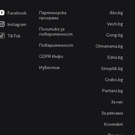
Партньорска
Abv.bg
Facebook
програма
Vesti.bg
Instagram
Политика за
поверителност
Gong.bg
TikTok
Поверителност
Оhnamama.bg
GDPR Инфо
Edna.bg
Известия
Sinoptik.bg
Grabo.bg
Pariteni.bg
За нас
За реклама
Контакт