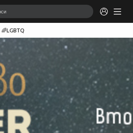
🌈LGBTQ