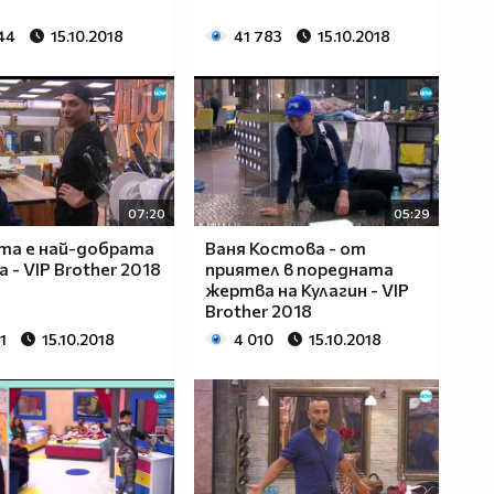
44
15.10.2018
41 783
15.10.2018
07:20
05:29
та е най-добрата
Ваня Костова - от
 - VIP Brother 2018
приятел в поредната
жертва на Кулагин - VIP
Brother 2018
1
15.10.2018
4 010
15.10.2018