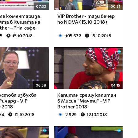
07:33
00:31
те коментари за
VIP Brother - тази вечер
ята в Къщата на
по NOVA (15.10.2018)
ther – "На кафе"
65
15.10.2018
105 632
15.10.2018
06:58
04:15
остова избухва
Капитан срещу капитан
Ричард - VIP
в Мисия "Мачти" - VIP
r 2018
Brother 2018
54
12.10.2018
2 929
12.10.2018