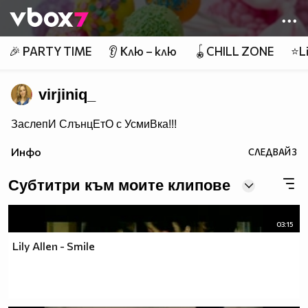
Member of
👾
🎉 PARTY TIME
👂 Клю – клю
🪀CHILL ZONE
⭐Li
virjiniq_
ЗаслепИ СлънцЕтО с УсмиВка!!!
Инфо
СЛЕДВАЙ
3
Субтитри към моите клипове
03:15
Lily Allen - Smile