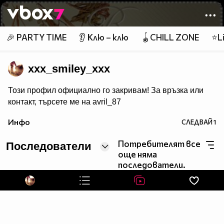
Member of
👾
🎉 PARTY TIME
👂 Клю – клю
🪀CHILL ZONE
⭐Li
xxx_smiley_xxx
Този профил официално го закривам! За връзка или
контакт, търсете ме на avril_87
Инфо
СЛЕДВАЙ
1
Потребителят все
Последователи
още няма
последователи.