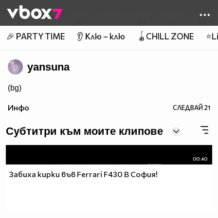
Member of
👾
🎉 PARTY TIME
👂 Клю – клю
🪀CHILL ZONE
⭐Li
yansuna
(bg)
Инфо
СЛЕДВАЙ
21
Субтитри към моите клипове
00:40
Забиха кирки във Ferrari F430 В София!