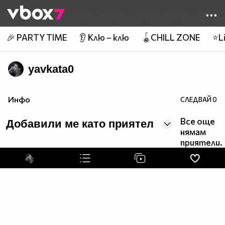
Member of
👾
🎉 PARTY TIME
👂 Клю – клю
🪀CHILL ZONE
⭐Li
yavkata0
Инфо
СЛЕДВАЙ
0
Все още
Добавили ме като приятел
нямам
приятели.