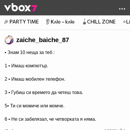
Member of
👾
🎉 PARTY TIME
👂 Клю – клю
🪀CHILL ZONE
⭐Li
zaiche_baiche_87
• Знам 10 неща за теб :
1 • Имаш компютър.
2 • Имаш мобилен телефон.
3 • Губиш си времето да четеш това.
5• Ти си момиче или момче.
6 • Не си забелязал, че четворката я няма.
/>