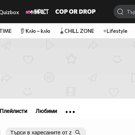
Quizbox
 TIME
👂 Клю – клю
🪀CHILL ZONE
⭐Lifestyle
Плейлисти
Любими
|