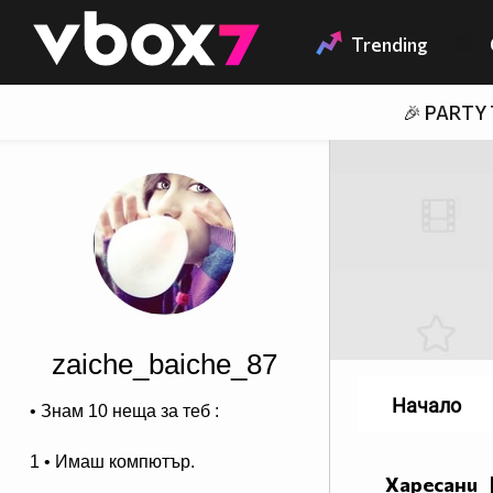
Member of
👾
Trending
🎉 PARTY
zaiche_baiche_87
Начало
• Знам 10 неща за теб :
1 • Имаш компютър.
Харесани