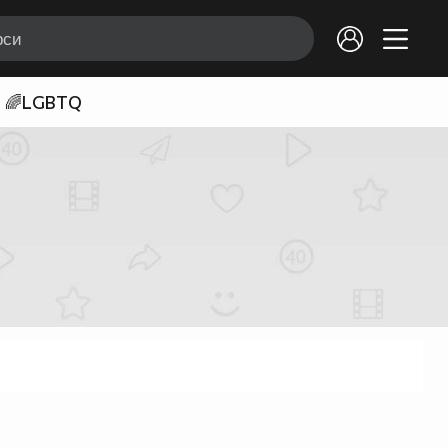
🌈LGBTQ