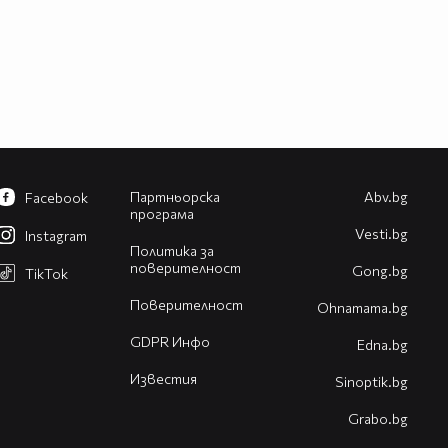
Партньорска
Abv.bg
Facebook
програма
Vesti.bg
Instagram
Политика за
поверителност
Gong.bg
TikTok
Поверителност
Оhnamama.bg
GDPR Инфо
Edna.bg
Известия
Sinoptik.bg
Grabo.bg