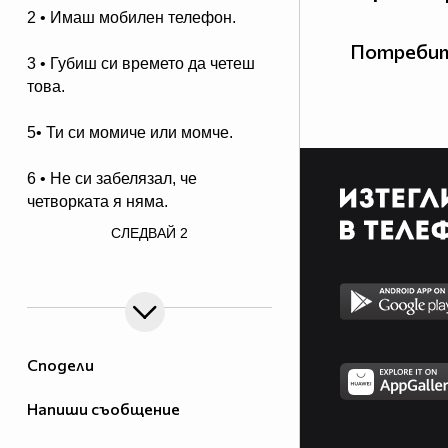
2 • Имаш мобилен телефон.
Потребит
3 • Губиш си времето да четеш
това.
5• Ти си момиче или момче.
6 • Не си забелязал, че
четворката я няма.
/>
СЛЕДВАЙ
2
7 • Поглеждаш към четворката.
8 • Леле .. къде е двойката ?!
9 • Поглеждаш към двойката .. и
разбираш, че те преметнах. :D
Сподели
Напиши съобщение
10 • Усмихваш се/ Смееш се !!