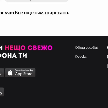
елят все още няма харесани.
Общи условия
Кодекс