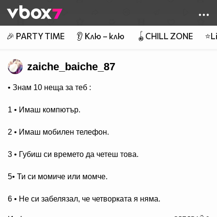
Member of
👾
🎉 PARTY TIME
👂 Клю – клю
🪀CHILL ZONE
⭐Li
zaiche_baiche_87
• Знам 10 неща за теб :
1 • Имаш компютър.
2 • Имаш мобилен телефон.
3 • Губиш си времето да четеш това.
5• Ти си момиче или момче.
6 • Не си забелязал, че четворката я няма.
/>