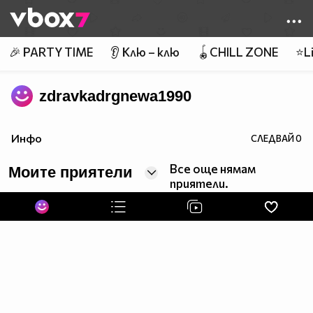
Member of
👾
🎉 PARTY TIME
👂 Клю – клю
🪀CHILL ZONE
⭐Li
zdravkadrgnewa1990
Инфо
СЛЕДВАЙ
0
Все още нямам
Моите приятели
приятели.