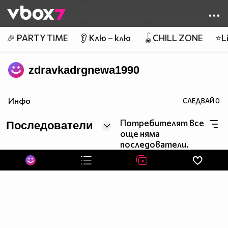
Member of
👾
🎉 PARTY TIME
👂 Клю – клю
🪀CHILL ZONE
⭐Li
zdravkadrgnewa1990
Инфо
СЛЕДВАЙ
0
Потребителят все
Последователи
още няма
последователи.