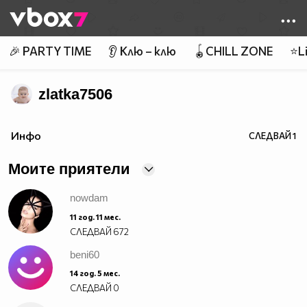
Member of
👾
🎉 PARTY TIME
👂 Клю – клю
🪀CHILL ZONE
⭐Li
zlatka7506
Инфо
СЛЕДВАЙ
1
Моите приятели
nowdam
11 год. 11 мес.
СЛЕДВАЙ
672
beni60
14 год. 5 мес.
СЛЕДВАЙ
0