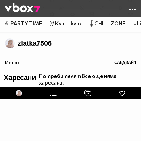
Member of
👾
🎉 PARTY TIME
👂 Клю – клю
🪀CHILL ZONE
⭐Li
zlatka7506
Инфо
СЛЕДВАЙ
1
Потребителят все още няма
Харесани
харесани.