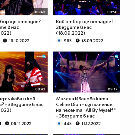
06:48
08:58
бор ще отпадне? -
Кой отбор ще отпадне? -
те в нас
Звездите в нас
2022)
(18.09.2022)
16.10.2022
965
18.09.2022
08:43
09:17
одължава и кой
Милена Иванова ката
? - Звездите в нас
Celine Dion - изпълнение
2022)
на песента "All By Myself"
- Звездите в нас
1
06.11.2022
445
11.12.2022