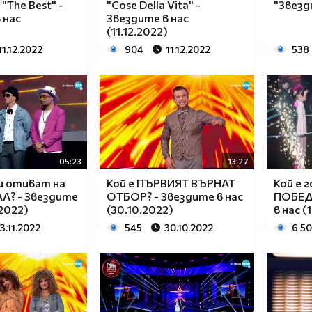
"The Best" -
"Cose Della Vita" -
"Звезд
 нас
Звездите в нас
(11.12.2022)
11.12.2022
904
11.12.2022
538
05:23
13:27
и отиват на
Кой е ПЪРВИЯТ ВЪРНАТ
Кой е 
? - Звездите
ОТБОР? - Звездите в нас
ПОБЕД
.2022)
(30.10.2022)
в нас (
13.11.2022
545
30.10.2022
6 5