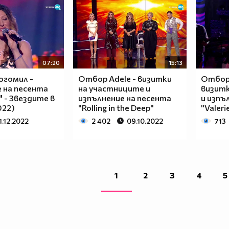
07:20
15:13
огомил -
Отбор Adele - визитки
Отбор 
 на песента
на участниците и
визитк
" - Звездите в
изпълнение на песента
и изпъ
022)
"Rolling in the Deep"
"Valeri
1.12.2022
2 402
09.10.2022
713
1
2
3
4
5