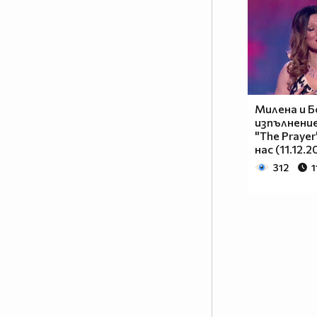
Милена и Б
изпълнение
"The Prayer
нас (11.12.2
312
1