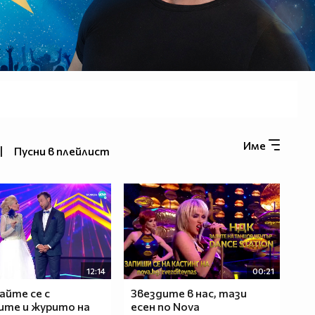
Име
|
Пусни в плейлист
12:14
00:21
айте се с
Звездите в нас, тази
те и журито на
есен по Nova