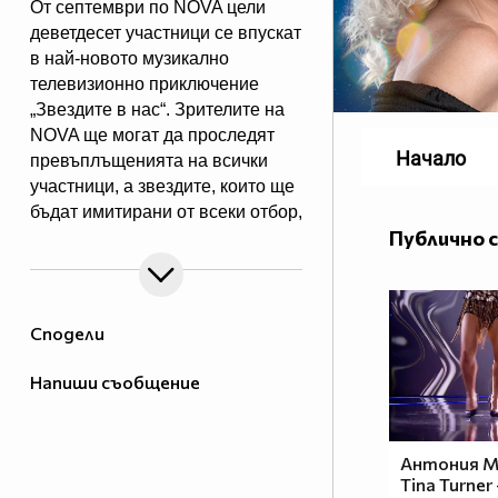
От септември по NOVA цели
деветдесет участници се впускат
в най-новото музикално
телевизионно приключение
„Звездите в нас“. Зрителите на
NOVA ще могат да проследят
Начало
превъплъщенията на всички
участници, а звездите, които ще
бъдат имитирани от всеки отбор,
Публично 
са изключително интересни и
разнородни. Всяка седмица 5
отбора ще представят 5 звездни
образа и ще се изправят в
Сподели
имитаторска битка един срещу
друг, но само най-добрите ще
Напиши съобщение
продължат към следващия етап
на музикалното
предизвикателство.
Антония М
Tina Turner