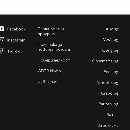
Партньорска
Abv.bg
Facebook
програма
Vesti.bg
Instagram
Политика за
поверителност
Gong.bg
TikTok
Поверителност
Оhnamama.bg
GDPR Инфо
Edna.bg
Известия
Sinoptik.bg
Grabo.bg
Pariteni.bg
За нас
За реклама