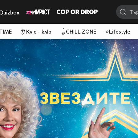
Quizbox
 TIME
👂 Клю – клю
🪀CHILL ZONE
⭐Lifestyle