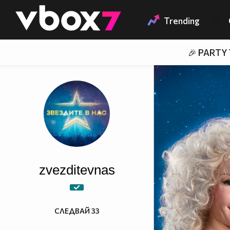
Member of
👾
Trending
🎉 PARTY
zvezditevnas
СЛЕДВАЙ
33