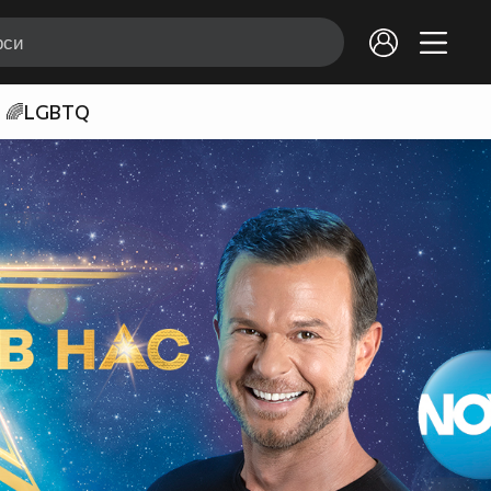
🌈LGBTQ