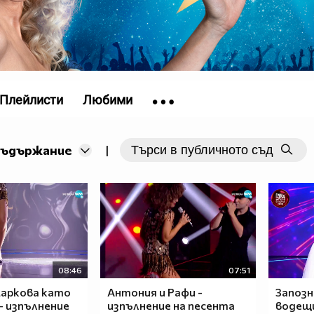
Плейлисти
Любими
съдържание
|
08:46
07:51
аркова като
Антония и Рафи -
Запозн
 - изпълнение
изпълнение на песента
водещи