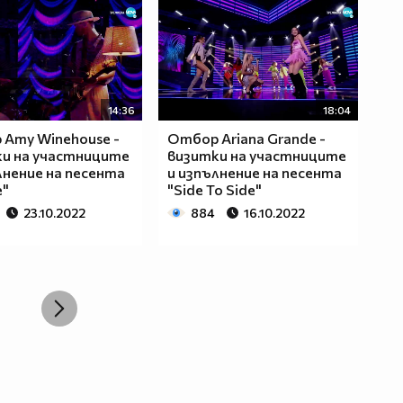
14:36
18:04
Amy Winehouse -
Отбор Ariana Grande -
и на участниците
визитки на участниците
лнение на песента
и изпълнение на песента
e"
"Side To Side"
23.10.2022
884
16.10.2022