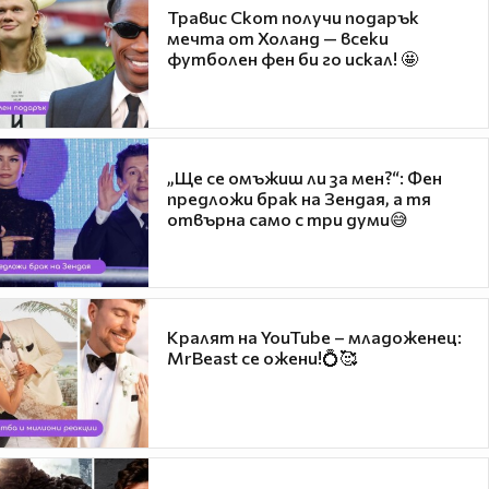
Травис Скот получи подарък
мечта от Холанд — всеки
футболен фен би го искал! 🤩
„Ще се омъжиш ли за мен?“: Фен
предложи брак на Зендая, а тя
отвърна само с три думи😅
Кралят на YouTube – младоженец:
MrBeast се ожени!💍🥰