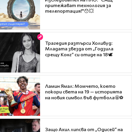
притежават технология за
телепортация!"😯💥
Трагедия разтърси Холивуд:
Младата звезда от „Годзила
срещу Конг“ си отиде на 18🕊️
Ламин Ямал: Момчето, което
покори света на 19 — историята
на новия символ във футбола🤩⚽
Защо Ахил липсва от „Одисей“ на