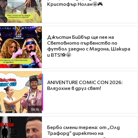
Кристофър Нолан🤩🎮
Джъстин Бийбър ще пее на
Световното първенство по
футбол заедно с Мадона, Шакира
и BTS!⚽🤩
ANIVENTURE COMIC CON 2026:
Влязохме в друг свят!
08:16
Бербо смени терена: от „Олд
Трафорд“ директно на