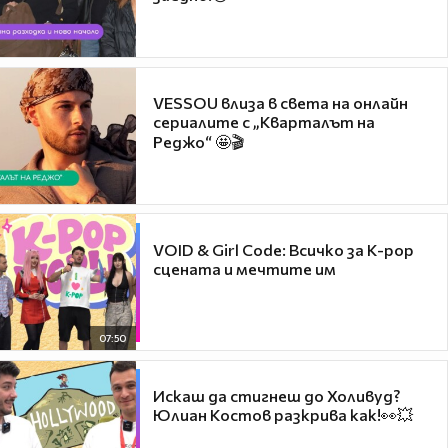
VESSOU влиза в света на онлайн
сериалите с „Кварталът на
Реджо“ 🤩🎬
VOID & Girl Code: Всичко за K-pop
сцената и мечтите им
07:50
Искаш да стигнеш до Холивуд?
Юлиан Костов разкрива как!👀💥