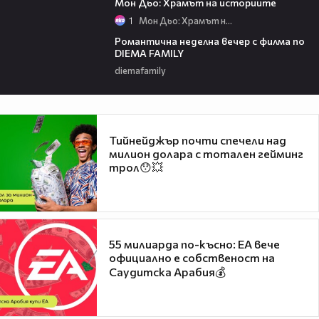
Мон Дьо: Храмът на историите
1
Мон Дьо: Храмът на историите
00:20
Романтична неделна вечер с филма по
DIEMA FAMILY
diemafamily
Тийнейджър почти спечели над
милион долара с тотален гейминг
трол😯💥
55 милиарда по-късно: EA вече
официално е собственост на
Саудитска Арабия💰