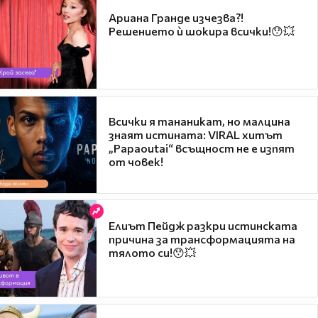
Ариана Гранде изчезва?!
Решението ѝ шокира всички!😯💥
Всички я тананикат, но малцина
знаят истината: VIRAL хитът
„Papaoutai“ всъщност не е изпят
от човек!
Елиът Пейдж разкри истинската
причина за трансформацията на
тялото си!😯💥