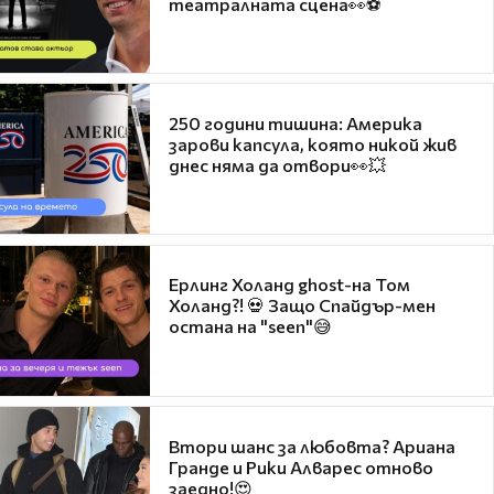
театралната сцена👀⚽
250 години тишина: Америка
зарови капсула, която никой жив
днес няма да отвори👀💥
Ерлинг Холанд ghost-на Том
Холанд?! 💀 Защо Спайдър-мен
остана на "seen"😅
Втори шанс за любовта? Ариана
Гранде и Рики Алварес отново
заедно!😍