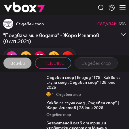
Member of
👾
Съдебен спор
СЛЕДВАЙ
658
"Ползвала ми е водата" - Жоро Игнатов
(07.11.2021)
Всички
TRENDING
Съдебен спор
47:02
Съдебен спор | Епизод 1178 | Какво се
случи след „Съдебен спор” | 28 юни
2026
1
Съдебен спор
15:58
Какво се случи след „Съдебен спор” |
Жоро Игнатов | 28 юни 2026
Съдебен спор
16:02
Безглутенов хляб от трици и
хърватски десерт от Милена