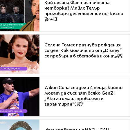
Кой съсипа Фантастичната
четворка? Майлс Телър
проговаря десетилетие по-късно
🎬👀💥
Селена Гомес празнува рождения
си ден: Как момичето от „Disney“
се превърна в световна икона🤩🎂
Джон Сина сподели 4 неща, които
могат да съсипят всяко GenZ:
„Ако ги имаш, провалът е
гарантиран“🧐💥
Изследовател на НЛО: "САЩ