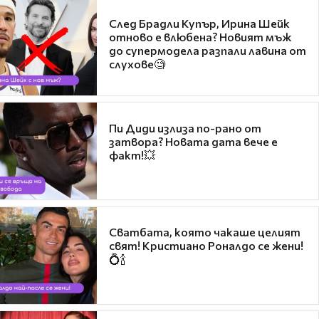
След Брадли Купър, Ирина Шейк
отново е влюбена? Новият мъж
до супермодела разпали лавина от
слухове🧐
Пи Диди излиза по-рано от
затвора? Новата дата вече е
факт!💥
Сватбата, която чакаше целият
свят! Кристиано Роналдо се жени!
💍🍾