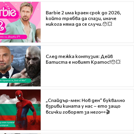
Barbie 2 има краен срок до 2026,
който трябва да спази, иначе
никога няма да се случи.😯💥
След тежка контузия: Дейв
Батиста е новият Кратос!😯💥
„Спайдър-мен: Нов ден“ буквално
взриви кината у нас – ето защо
всички говорят за него👀🎬