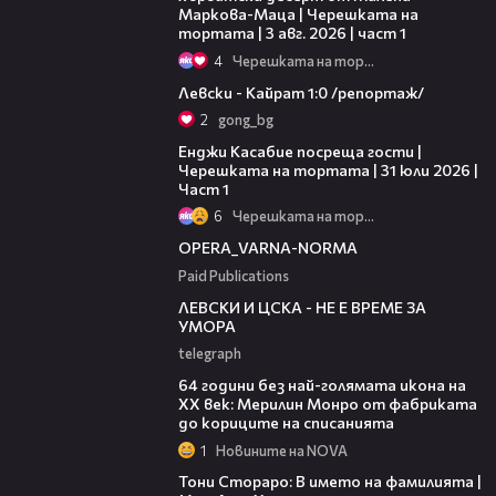
Маркова-Маца | Черешката на
тортата | 3 авг. 2026 | част 1
4
Черешката на тортата
05:57
Левски - Кайрат 1:0 /репортаж/
2
gong_bg
10:44
Енджи Касабие посреща гости |
Черешката на тортата | 31 юли 2026 |
Част 1
6
Черешката на тортата
00:30
OPERA_VARNA-NORMA
Paid Publications
31:36
ЛЕВСКИ И ЦСКА - НЕ Е ВРЕМЕ ЗА
УМОРА
telegraph
00:38
64 години без най-голямата икона на
XX век: Мерилин Монро от фабриката
до кориците на списанията
1
Новините на NOVA
01:17:16
Тони Стораро: В името на фамилията |