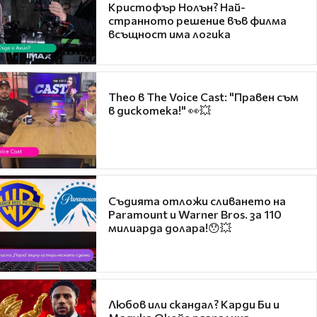
Кристофър Нолън? Най-
странното решение във филма
всъщност има логика
Theo в The Voice Cast: "Правен съм
в дискотека!" 👀💥
Съдията отложи сливането на
Paramount и Warner Bros. за 110
милиарда долара!😯💥
Любов или скандал? Карди Би и