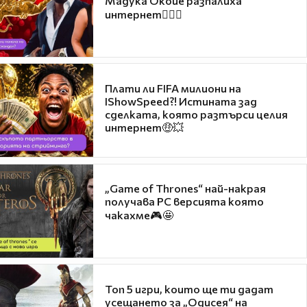
Мадука Окойе разпалиха
интернет❤️‍🔥🔥
Плати ли FIFA милиони на
IShowSpeed?! Истината зад
сделката, която разтърси целия
интернет🤑💥
„Game of Thrones“ най-накрая
получава PC версията която
чакахме🎮🤩
Топ 5 игри, които ще ти дадат
усещането за „Одисея“ на