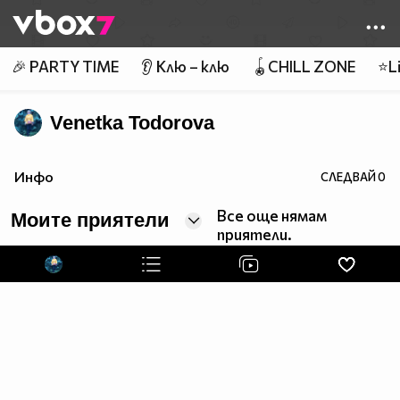
Member of
👾
🎉 PARTY TIME
👂 Клю – клю
🪀CHILL ZONE
⭐Li
Venetka Todorova
Инфо
СЛЕДВАЙ
0
Все още нямам
Моите приятели
приятели.