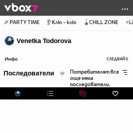
Member of
👾
🎉 PARTY TIME
👂 Клю – клю
🪀CHILL ZONE
⭐Li
Venetka Todorova
Инфо
СЛЕДВАЙ
0
Потребителят все
Последователи
още няма
последователи.