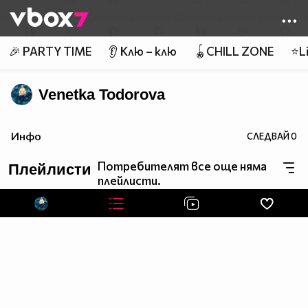
Member of
👾
🎉 PARTY TIME
👂 Клю – клю
🪀CHILL ZONE
⭐Li
Venetka Todorova
Инфо
СЛЕДВАЙ
0
Потребителят все още няма
Плейлисти
плейлисти.