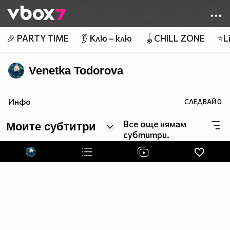
Member of
👾
🎉 PARTY TIME
👂 Клю – клю
🪀CHILL ZONE
⭐Li
Venetka Todorova
Инфо
СЛЕДВАЙ
0
Все още нямам
Моите субтитри
субтитри.