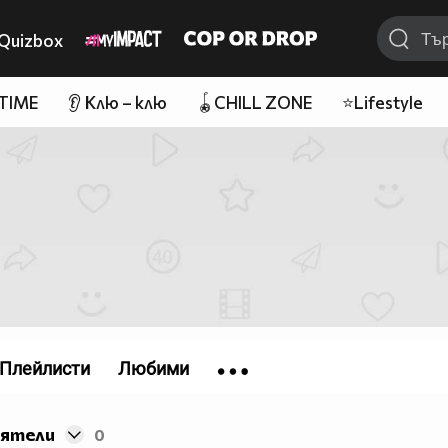
Quizbox
 TIME
👂 Клю – клю
🪀CHILL ZONE
⭐Lifestyle
Плейлисти
Любими
иятели
0