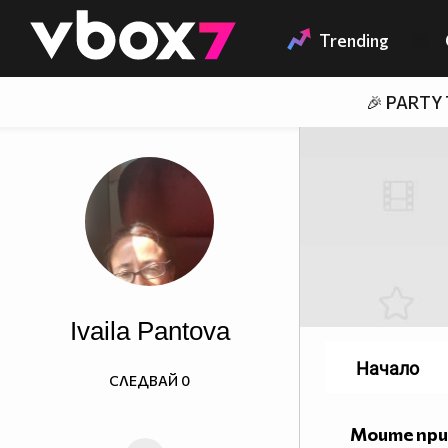
Member of
👾
Trending
🎉 PARTY
Ivaila Pantova
Начало
СЛЕДВАЙ
0
Моите пр