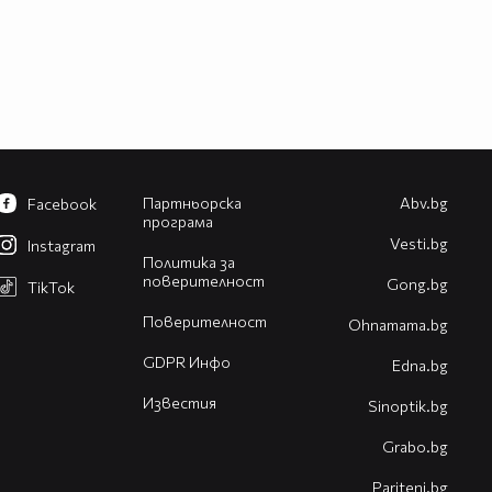
Партньорска
Abv.bg
Facebook
програма
Vesti.bg
Instagram
Политика за
поверителност
Gong.bg
TikTok
Поверителност
Оhnamama.bg
GDPR Инфо
Edna.bg
Известия
Sinoptik.bg
Grabo.bg
Pariteni.bg