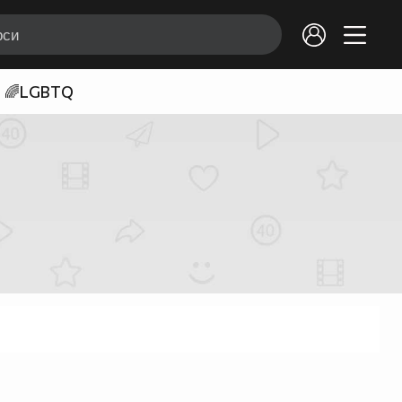
🌈LGBTQ