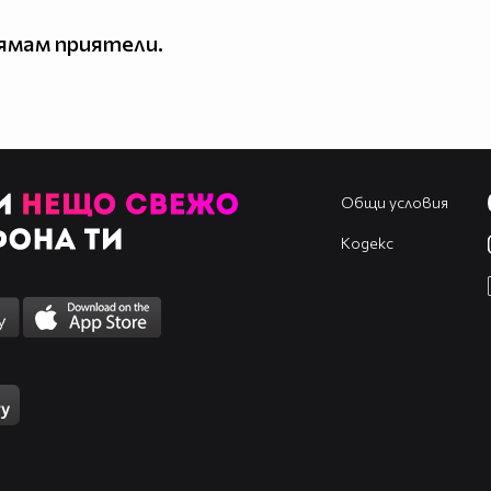
ямам приятели.
Общи условия
Кодекс