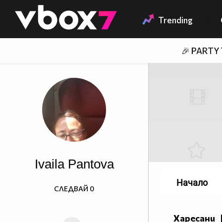
Member of
👾
Trending
🎉 PARTY
Ivaila Pantova
Начало
СЛЕДВАЙ
0
Харесани