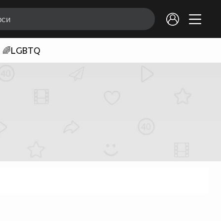
🌈LGBTQ