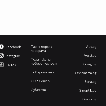
Партньорска
Abv.bg
Facebook
програма
Vesti.bg
Instagram
Политика за
поверителност
Gong.bg
TikTok
Поверителност
Оhnamama.bg
GDPR Инфо
Edna.bg
Известия
Sinoptik.bg
Grabo.bg