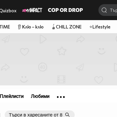
Quizbox
 TIME
👂 Клю – клю
🪀CHILL ZONE
⭐Lifestyle
Плейлисти
Любими
|