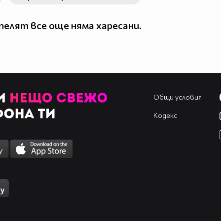
елят все още няма харесани.
Общи условия
Кодекс