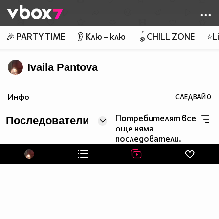
Member of
👾
🎉 PARTY TIME
👂 Клю – клю
🪀CHILL ZONE
⭐Li
Ivaila Pantova
Инфо
СЛЕДВАЙ
0
Потребителят все
Последователи
още няма
последователи.