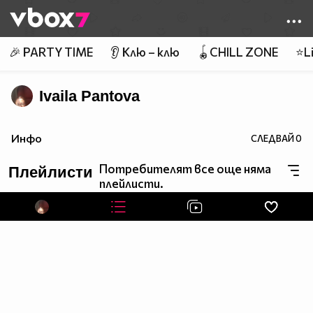
Member of
👾
🎉 PARTY TIME
👂 Клю – клю
🪀CHILL ZONE
⭐Li
Ivaila Pantova
Инфо
СЛЕДВАЙ
0
Потребителят все още няма
Плейлисти
плейлисти.