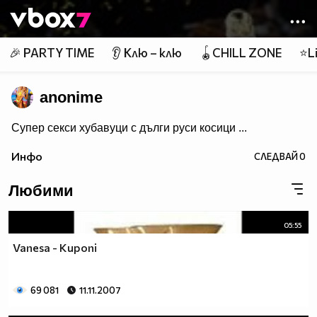
Member of
👾
🎉 PARTY TIME
👂 Клю – клю
🪀CHILL ZONE
⭐Li
anonime
Супер секси хубавуци с дълги руси косици ...
Инфо
СЛЕДВАЙ
0
Любими
05:55
Vanesa - Kuponi
69 081
11.11.2007