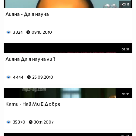
03:13
Лияна - Да я науча
3 324
09.10.2010
02:57
Лияна Да я науча ли ?
4 444
25.09.2010
03:35
Кати - Най Ми Е Добре
35 370
30.11.2007