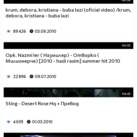
04:04
krum, debora, kristiana - buba lazi (oficial video) /krum,
debora, kristiana - buba lazi
89 426
03.09.2010
04:05
Орк. Nazmi ler ( Назмилер) - Отворко (
Милионерче) [2010 - hadi rasim] summer hit 2010
22 896
09.07.2010
04:45
Sting - Desert Rose Hq + Превод
4 639
01.03.2010