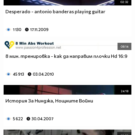
02:32
Desperado - antonio banderas playing guitar
1 130
17.11.2009
08:14
8 мин. тренировка - как да направим плочки Hd 16:9
45 913
03.04.2010
24:18
История За Нинджа, Нощните Войни
5 622
30.04.2007