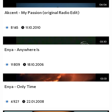
04:04
Akcent - My Passion (original Radio Edit)
8 145
11.10.2010
03:30
Enya - Anywhere Is
11 809
18.10.2006
03:33
Enya - Only Time
4 927
22.01.2008