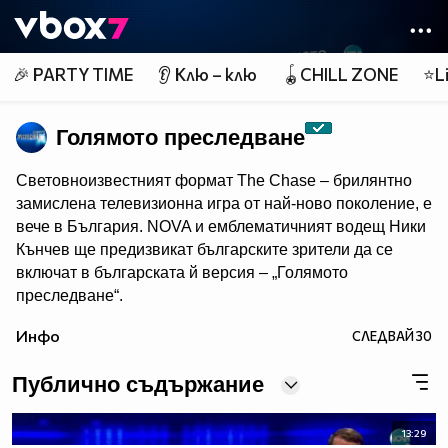
Member of
👾
🎉 PARTY TIME
👂 Клю – клю
🪀CHILL ZONE
⭐Li
Голямото преследване
Световноизвестният формат The Chase – брилянтно
замислена телевизионна игра от най-ново поколение, e
вече в България. NOVA и емблематичният водещ Ники
Кънчев ще предизвикат българските зрители да се
включат в българската й версия – „Голямото
преследване“.
От есента всяка делнична вечер от 18:00 ч. знанието
Инфо
СЛЕДВАЙ
30
ще бъде издигнато в култ, а Ники Кънчев ще запознае
аудиторията с най-големите умове у нас.
Публично съдържание
13:29