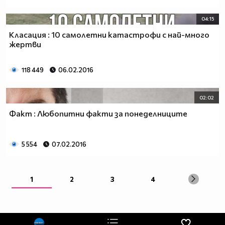
04:15
Класация : 10 самолетни катастрофи с най-много
жертви
118 449
06.02.2016
02:02
Факт : Любопитни факти за понеделниците
5 554
07.02.2016
1
2
3
4