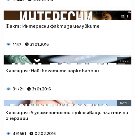
03:18
Факт : Интересни факти за целувките
1 147
31.01.2016
05:29
Класация : Най-богатите наркобарони
31 721
31.01.2016
02:50
Класация : 5 знаменитости с ужасяващи пластични
операции
491 561
02.02.2016