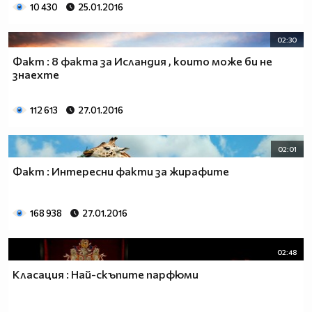
10 430
25.01.2016
02:30
Факт : 8 факта за Исландия , които може би не
знаехте
112 613
27.01.2016
02:01
Факт : Интересни факти за жирафите
168 938
27.01.2016
02:48
Класация : Най-скъпите парфюми