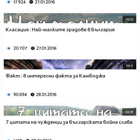
17 924
27.01.2016
03:15
Класация : Най-малките градове в България
20 707
27.01.2016
03:11
Факт : 8 интересни факта за Камбоджа
90 694
28.01.2016
02:31
7 цитата на чужденци за българската бойна слава