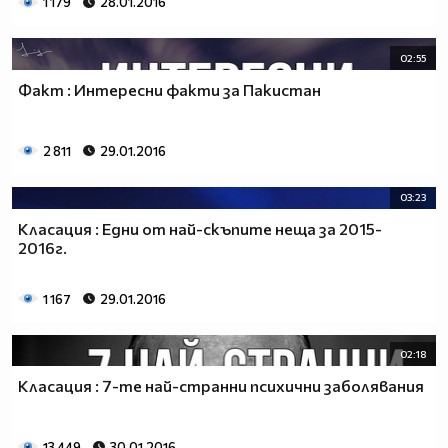
1 179
28.01.2016
02:55
Факт : Интересни факти за Пакистан
2 811
29.01.2016
03:23
Класация : Едни от най-скъпите неща за 2015-
2016г.
1 167
29.01.2016
02:18
Класация : 7-те най-странни психични заболявания
13 449
30.01.2016