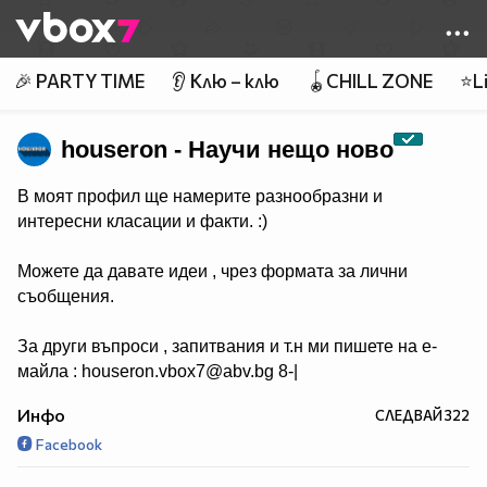
Member of
👾
🎉 PARTY TIME
👂 Клю – клю
🪀CHILL ZONE
⭐Li
houseron - Научи нещо ново
В моят профил ще намерите разнообразни и
интересни класации и факти. :)
Можете да давате идеи , чрез формата за лични
съобщения.
За други въпроси , запитвания и т.н ми пишете на е-
майла : houseron.vbox7@abv.bg 8-|
Инфо
СЛЕДВАЙ
322
Facebook