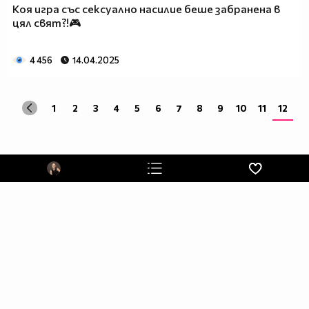
Коя игра със сексуално насилие беше забранена в
цял свят?!🎮
4 456
14.04.2025
1
2
3
4
5
6
7
8
9
10
11
12