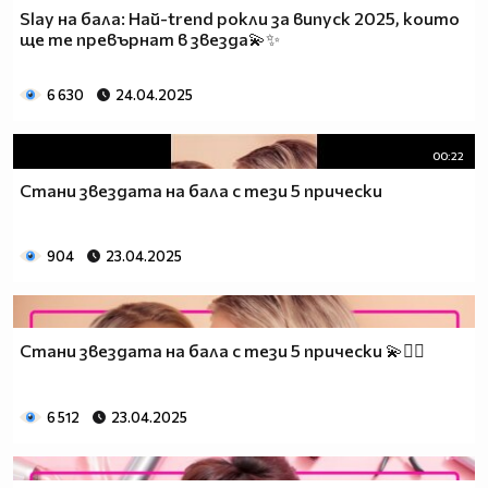
Slay на бала: Най-trend рокли за випуск 2025, които
ще те превърнат в звезда💫✨
6 630
24.04.2025
00:22
Стани звездата на бала с тези 5 прически
904
23.04.2025
Стани звездата на бала с тези 5 прически 💫💇‍♀️
6 512
23.04.2025