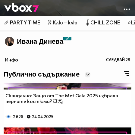
Member of
👾
🎉 PARTY TIME
👂 Клю – клю
🪀CHILL ZONE
⭐Li
Ивана Динева
Инфо
СЛЕДВАЙ
28
Публично съдържание
Скандално: Защо от The Met Gala 2025 избраха
черните костюми? 💥🤔
2 626
24.04.2025