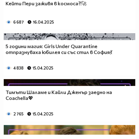
Кейти Пери заживя в космоса?!🚀
6 687
16.04.2025
5 години магия: Girls Under Quarantine
отпразнуваха юбилея си със стил в София💃
4 838
15.04.2025
Тимъти Шаламе и Кайли Дженър заедно на
Coachella💖
2 765
15.04.2025