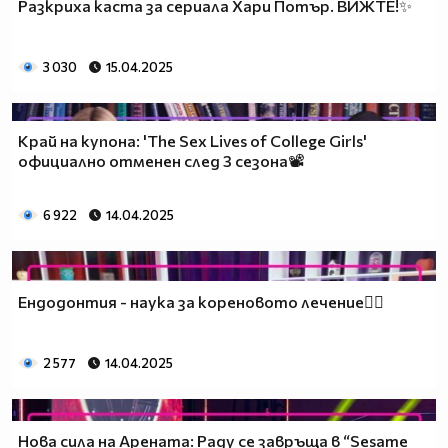
Разкриха каста за сериала Хари Потър. ВИЖТЕ!✨
3 030
15.04.2025
Край на купона: 'The Sex Lives of College Girls'
официално отменен след 3 сезона📽️
6 922
14.04.2025
Ендодонтия - наука за кореновото лечение👩‍⚕️
2 577
14.04.2025
Нова сила на Арената: Раду се завръща в “Sesame