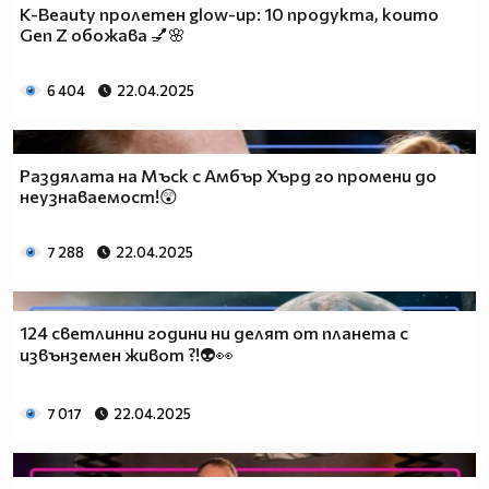
K-Beauty пролетен glow-up: 10 продукта, които
Gen Z обожава 💅🌸
6 404
22.04.2025
Раздялата на Мъск с Амбър Хърд го промени до
неузнаваемост!😲
7 288
22.04.2025
124 светлинни години ни делят от планета с
извънземен живот ?!👽👀
7 017
22.04.2025