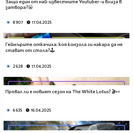
Защо един от най-известните Youtuber-и влиза в
затвора?😬
8 907
17.04.2025
Геймърите откачиха: коя конзола ги накара да не
стават от стола?🕹️
2 628
17.04.2025
Провал ли е новият сезон на The White Lotus? 🎬👀
6 635
16.04.2025