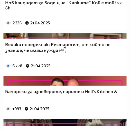
Нов кандидат за водещ на “Капките”. Кой е той? 👀
😬
2 336
21.04.2025
Велики понеделник: Рестартът, от който не
знаеше, че имаш нужда🌞👇
6 778
21.04.2025
Бачорски за изневерите, парите и Hell’s Kitchen🔥
1 993
21.04.2025