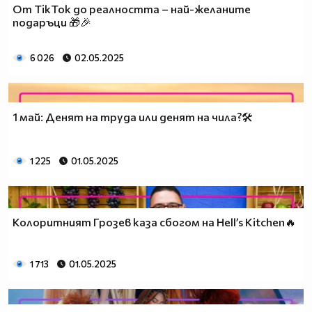
От TikTok до реалността – най-желаните
подаръци 🎁🎉
6 026
02.05.2025
1 май: Денят на труда или денят на чила?🛠️
1 225
01.05.2025
Колоритният Грозев каза сбогом на Hell’s Kitchen🔥
1 713
01.05.2025