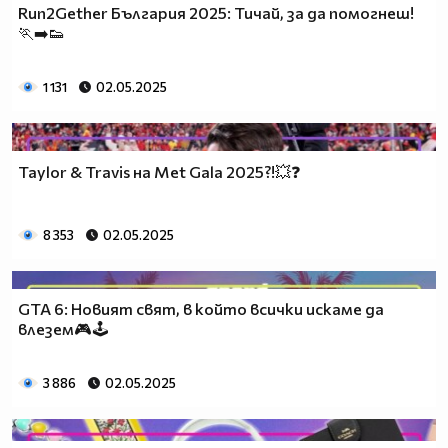
Run2Gether България 2025: Тичай, за да помогнеш!
🏃‍➡️👟
1 131
02.05.2025
Taylor & Travis на Met Gala 2025?!💥❓
8 353
02.05.2025
GTA 6: Новият свят, в който всички искаме да
влезем🎮🕹️
3 886
02.05.2025