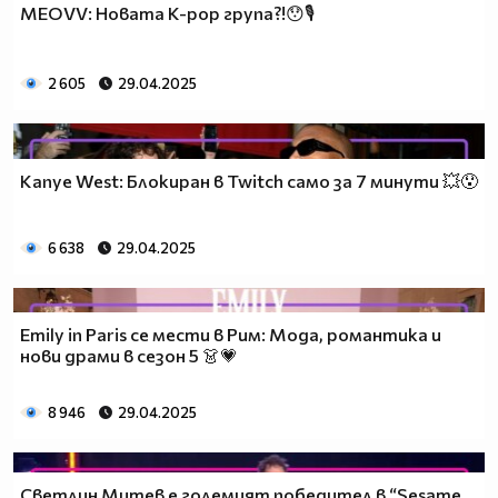
MEOVV: Новата K-pop група?!😯🎙️
2 605
29.04.2025
Kanye West: Блокиран в Twitch само за 7 минути 💥😯
6 638
29.04.2025
Emily in Paris се мести в Рим: Мода, романтика и
нови драми в сезон 5 👗💗
8 946
29.04.2025
Светлин Митев е големият победител в “Sesame