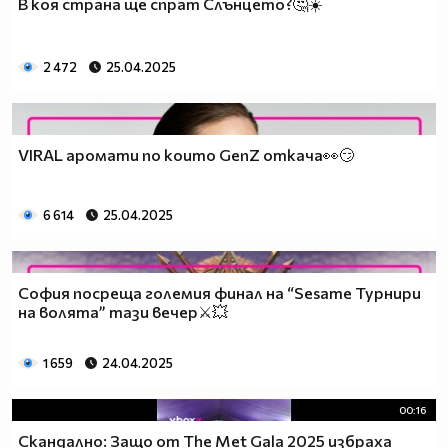
В коя страна ще спрат Слънцето?🤔☀️
2 472
25.04.2025
VIRAL аромати по които GenZ откача👀😏
6 614
25.04.2025
София посреща големия финал на “Sesame Турнири
на волята” тази вечер⚔️💥
1 659
24.04.2025
00:16
Скандално: Защо от The Met Gala 2025 избраха