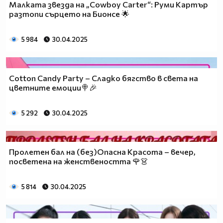
Малката звезда на „Cowboy Carter“: Руми Картър
разтопи сърцето на Бионсе 🌟
5 984
30.04.2025
Cotton Candy Party – Сладко бягство в света на
цветните емоции🍭🎉
5 292
30.04.2025
Пролетен бал на (без)Опасна Красота – вечер,
посветена на женствеността 🌹👗
5 814
30.04.2025