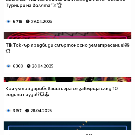
Турнири на волята”⚔️🏆
6 718
29.04.2025
TikTok-ър предвиди смъртоносно земетресение!😱
💥
6 360
28.04.2025
Коя ултра зарибяваща игра се завърща след 10
години пауза!?💥🕹️
3 157
28.04.2025