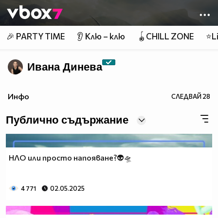
Member of
👾
🎉 PARTY TIME
👂 Клю – клю
🪀CHILL ZONE
⭐Li
Ивана Динева
Инфо
СЛЕДВАЙ
28
Публично съдържание
НЛО или просто напояване?👽🛸
4 771
02.05.2025