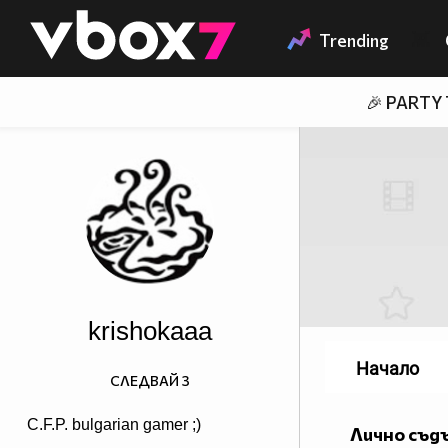
Member of
👾
Trending
🎉 PARTY
krishokaaa
Начало
СЛЕДВАЙ
3
C.F.P. bulgarian gamer ;)
Лично съд