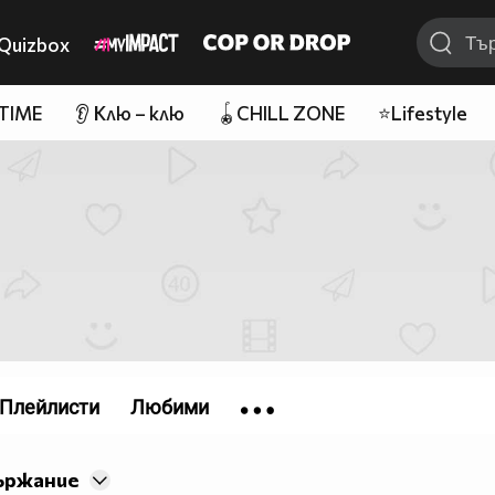
Quizbox
 TIME
👂 Клю – клю
🪀CHILL ZONE
⭐Lifestyle
Плейлисти
Любими
ържание