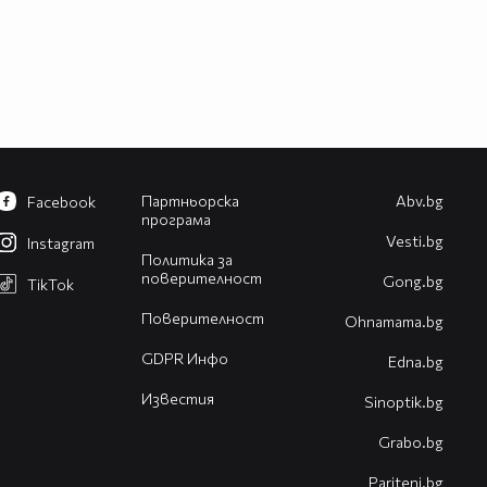
Партньорска
Abv.bg
Facebook
програма
Vesti.bg
Instagram
Политика за
поверителност
Gong.bg
TikTok
Поверителност
Оhnamama.bg
GDPR Инфо
Edna.bg
Известия
Sinoptik.bg
Grabo.bg
Pariteni.bg