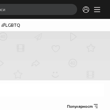
🌈LGBTQ
Популярност