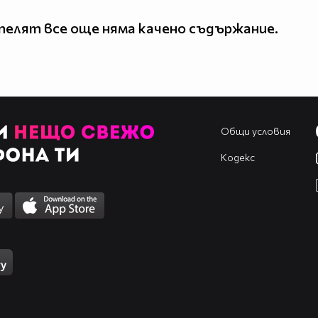
елят все още няма качено съдържание.
Общи условия
Кодекс