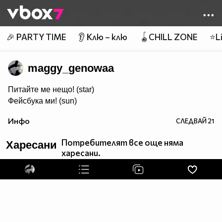
Member of
👾
🎉 PARTY TIME
👂 Клю – клю
🪀CHILL ZONE
⭐Li
maggy_genowaa
Питайте ме нещо! (star)
Фейсбука ми! (sun)
Инфо
СЛЕДВАЙ
21
Потребителят все още няма
Харесани
харесани.