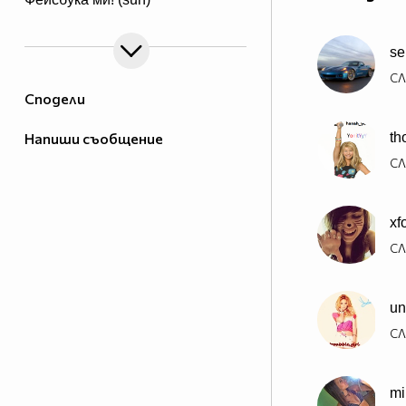
se
СЛ
Сподели
Напиши съобщение
th
СЛ
xf
СЛ
un
СЛ
mi