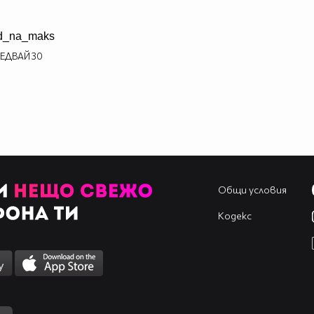
d_na_maks
ЕДВАЙ
30
Общи условия
Кодекс