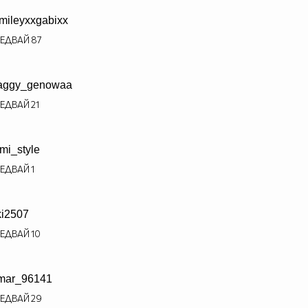
mileyxxgabixx
ЕДВАЙ
87
aggy_genowaa
ЕДВАЙ
21
mi_style
ЕДВАЙ
1
ki2507
ЕДВАЙ
10
mar_96141
ЕДВАЙ
29