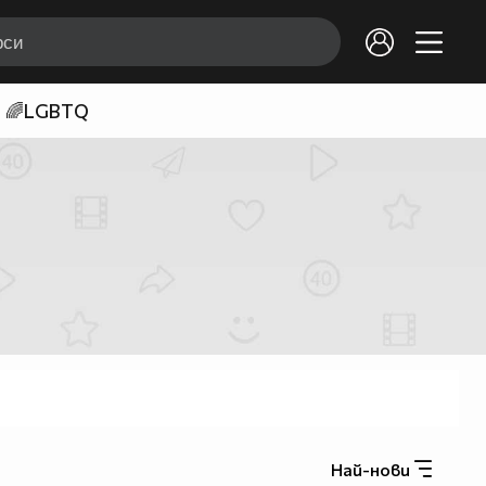
🌈LGBTQ
Най-нови