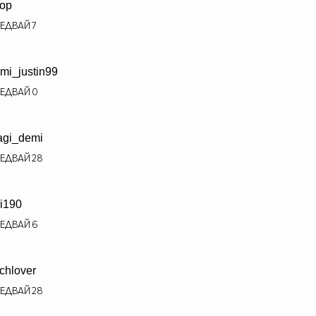
op
ЕДВАЙ
7
mi_justin99
ЕДВАЙ
0
gi_demi
ЕДВАЙ
28
i190
ЕДВАЙ
6
tchlover
ЕДВАЙ
28