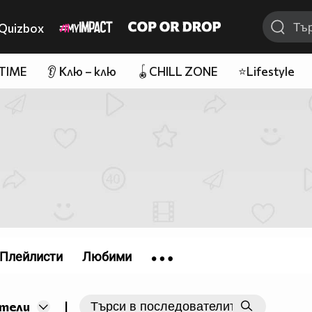
Quizbox
 TIME
👂 Клю – клю
🪀CHILL ZONE
⭐Lifestyle
Плейлисти
Любими
|
тели