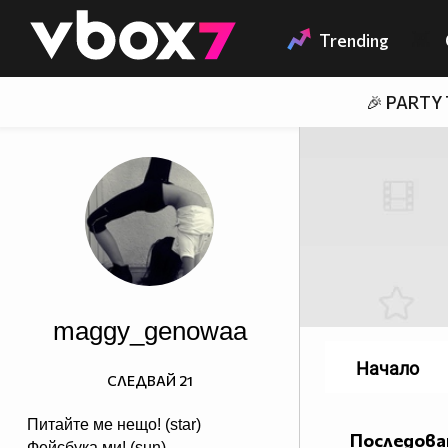
Member of
👾
Trending
🎉 PARTY
maggy_genowaa
Начало
СЛЕДВАЙ
21
Питайте ме нещо! (star)
Последова
Фейсбука ми! (sun)