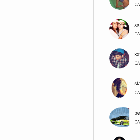
СЛ
xx
СЛ
xx
СЛ
sl
СЛ
pe
СЛ