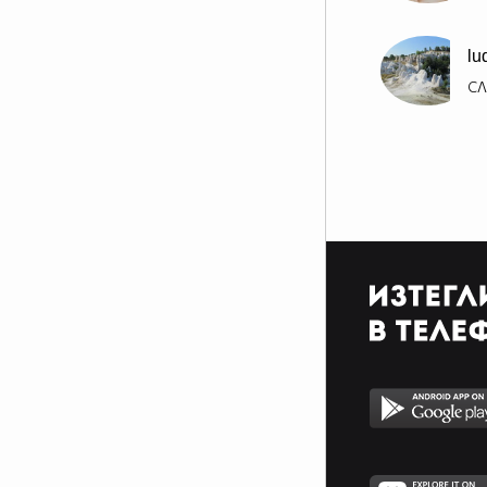
lu
СЛ