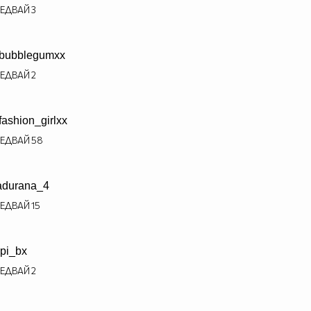
ЕДВАЙ
3
bubblegumxx
ЕДВАЙ
2
fashion_girlxx
ЕДВАЙ
58
adurana_4
ЕДВАЙ
15
pi_bx
ЕДВАЙ
2