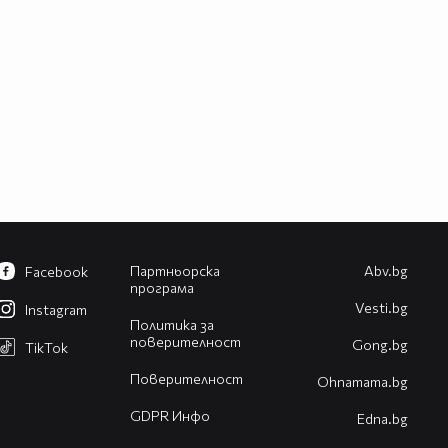
Партньорска
Abv.bg
Facebook
програма
Vesti.bg
Instagram
Политика за
поверителност
Gong.bg
TikTok
Поверителност
Оhnamama.bg
GDPR Инфо
Edna.bg