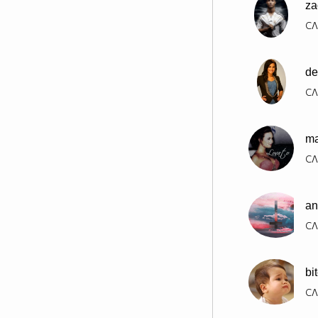
za
СЛ
de
СЛ
ma
СЛ
an
СЛ
bi
СЛ