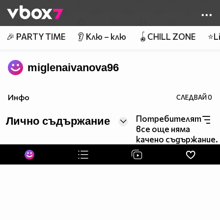
Member of
👾
🎉 PARTY TIME
👂 Клю – клю
🪀CHILL ZONE
⭐Li
miglenaivanova96
Инфо
СЛЕДВАЙ
0
Потребителят
Лично съдържание
все още няма
качено съдържание.