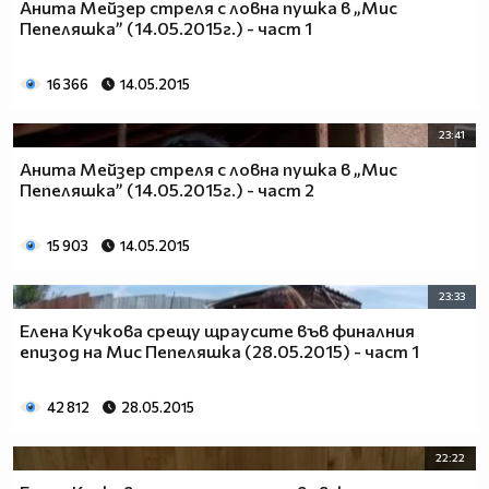
Анита Мейзер стреля с ловна пушка в „Мис
"Мис Пепеляшка"
от 17 ноември: четвъртък от 20.00 ч.
Пепеляшка” (14.05.2015г.) - част 1
по NOVA
16 366
14.05.2015
23:41
Анита Мейзер стреля с ловна пушка в „Мис
Пепеляшка” (14.05.2015г.) - част 2
15 903
14.05.2015
23:33
Елена Кучкова срещу щраусите във финалния
епизод на Мис Пепеляшка (28.05.2015) - част 1
42 812
28.05.2015
22:22