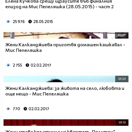
Елена Кучкова срещу щраусите във финалния
епизод на Мис Пепеляшка (28.05.2015) - част 2
25 976
28.05.2015
03:27
Жени Калканджиева приготвя домашен кашкавал -
Мис Пепеляшка
2 755
02.02.2017
01:23
Жени Калканджиева: за живота на село, любовта и
още нещо - Мис Пепеляшка
770
02.02.2017
01:13
Жени става кръстница на квартет „Полутон“ -