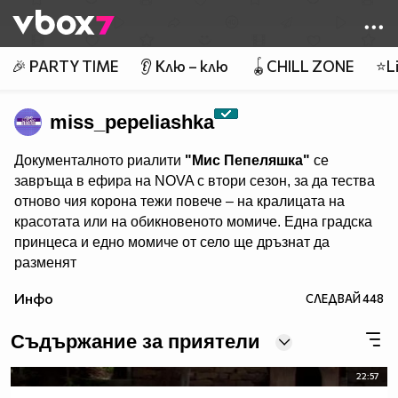
Member of
👾
🎉 PARTY TIME
👂 Клю – клю
🪀CHILL ZONE
⭐Li
miss_pepeliashka
Документалното риалити
"Мис Пепеляшка"
се
завръща в ефира на NOVA с втори сезон, за да тества
отново чия корона тежи повече – на кралицата на
красотата или на обикновеното момиче. Една градска
принцеса и едно момиче от село ще дръзнат да
разменят
обувките и местата си… за няколко дни. Едната ще
Инфо
СЛЕДВАЙ
448
напусне живота си на село, за да попадне под
светлините на прожекторите, а другата ще се сбогува с
Съдържание за приятели
лукса, за да се изправи лице в лице със сурова и
напълно непозната за нея действителност.
22:57