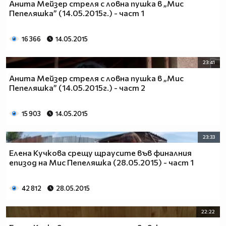
Анита Мейзер стреля с ловна пушка в „Мис
"Мис Пепеляшка"
от 17 ноември: четвъртък от 20.00 ч.
Пепеляшка” (14.05.2015г.) - част 1
по NOVA
16 366
14.05.2015
23:41
Анита Мейзер стреля с ловна пушка в „Мис
Пепеляшка” (14.05.2015г.) - част 2
15 903
14.05.2015
23:33
Елена Кучкова срещу щраусите във финалния
епизод на Мис Пепеляшка (28.05.2015) - част 1
42 812
28.05.2015
22:22