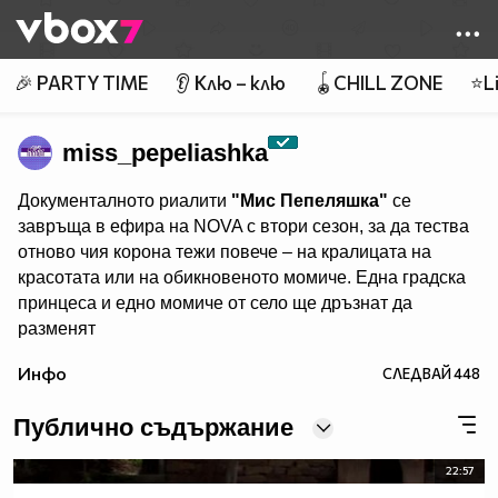
Member of
👾
🎉 PARTY TIME
👂 Клю – клю
🪀CHILL ZONE
⭐Li
miss_pepeliashka
Документалното риалити
"Мис Пепеляшка"
се
завръща в ефира на NOVA с втори сезон, за да тества
отново чия корона тежи повече – на кралицата на
красотата или на обикновеното момиче. Една градска
принцеса и едно момиче от село ще дръзнат да
разменят
обувките и местата си… за няколко дни. Едната ще
Инфо
СЛЕДВАЙ
448
напусне живота си на село, за да попадне под
светлините на прожекторите, а другата ще се сбогува с
Публично съдържание
лукса, за да се изправи лице в лице със сурова и
напълно непозната за нея действителност.
22:57