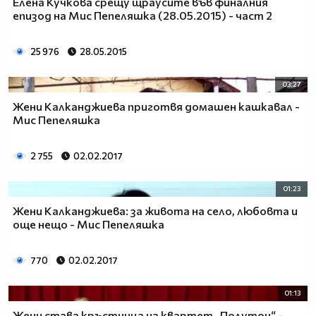
Елена Кучкова срещу щраусите във финалния
епизод на Мис Пепеляшка (28.05.2015) - част 2
25 976
28.05.2015
03:27
Жени Калканджиева приготвя домашен кашкавал -
Мис Пепеляшка
2 755
02.02.2017
01:23
Жени Калканджиева: за живота на село, любовта и
още нещо - Мис Пепеляшка
770
02.02.2017
01:13
Жени става кръстница на квартет „Полутон“ -