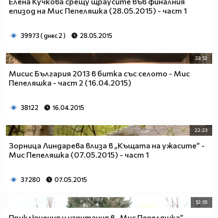
Елена Кучкова срещу щраусите във финалния
епизод на Мис Пепеляшка (28.05.2015) - част 1
39973 ( днес 2 )
28.05.2015
23:52
Мисис България 2013 в битка със селото - Мис
Пепеляшка - част 2 (16.04.2015)
38122
16.04.2015
22:23
Зорница Линдарева влиза в „Къщата на ужасите” -
Мис Пепеляшка (07.05.2015) - част 1
37280
07.05.2015
52:55
Приключения и изпитания в „Мис Пепеляшка” -