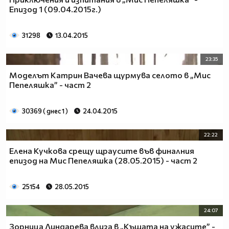
Епизод 1 (09.04.2015г.)
31298
13.04.2015
23:35
Моделът Катрин Вачева щурмува селото в „Мис
Пепеляшка” - част 2
30369 ( днес 1 )
24.04.2015
22:22
Елена Кучкова срещу щраусите във финалния
епизод на Мис Пепеляшка (28.05.2015) - част 2
25154
28.05.2015
24:07
Зорница Линдарева влиза в „Къщата на ужасите” -