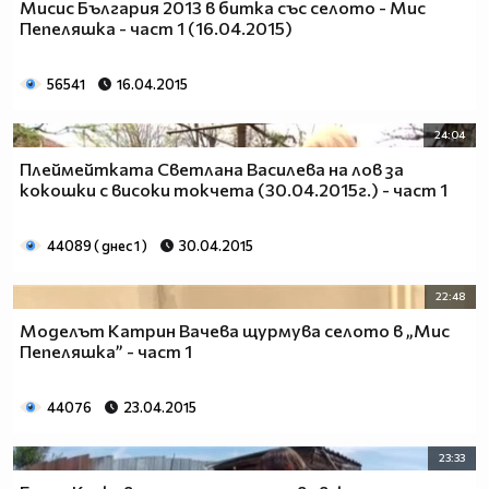
Мисис България 2013 в битка със селото - Мис
"Мис Пепеляшка"
от 17 ноември: четвъртък от 20.00 ч.
Пепеляшка - част 1 (16.04.2015)
по NOVA
56541
16.04.2015
24:04
Плеймейтката Светлана Василева на лов за
кокошки с високи токчета (30.04.2015г.) - част 1
44089 ( днес 1 )
30.04.2015
22:48
Моделът Катрин Вачева щурмува селото в „Мис
Пепеляшка” - част 1
44076
23.04.2015
23:33