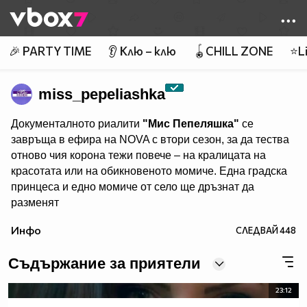
Member of
👾
🎉 PARTY TIME
👂 Клю – клю
🪀CHILL ZONE
⭐Li
miss_pepeliashka
Документалното риалити
"Мис Пепеляшка"
се
завръща в ефира на NOVA с втори сезон, за да тества
отново чия корона тежи повече – на кралицата на
красотата или на обикновеното момиче. Една градска
принцеса и едно момиче от село ще дръзнат да
разменят
обувките и местата си… за няколко дни. Едната ще
Инфо
СЛЕДВАЙ
448
напусне живота си на село, за да попадне под
светлините на прожекторите, а другата ще се сбогува с
Съдържание за приятели
лукса, за да се изправи лице в лице със сурова и
напълно непозната за нея действителност.
23:12