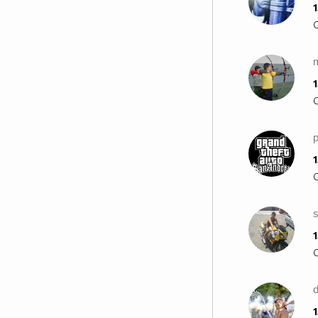
1
1
p
1
1
d
1