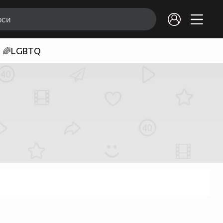
🌈LGBTQ