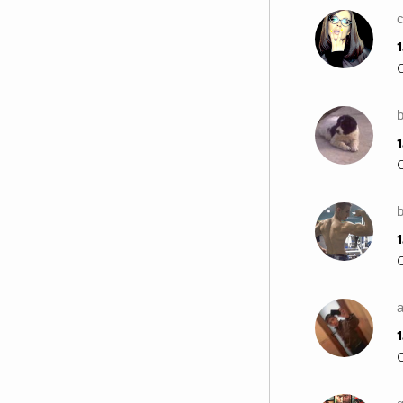
1
1
b
1
1