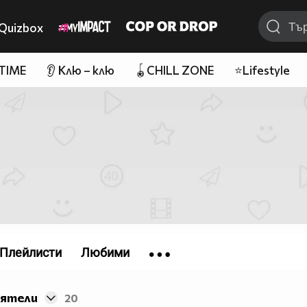
Quizbox
 TIME
👂 Клю – клю
🪀CHILL ZONE
⭐Lifestyle
Плейлисти
Любими
иятели
20