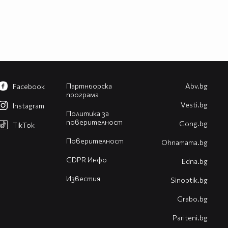
Партньорска
Abv.bg
Facebook
програма
Vesti.bg
Instagram
Политика за
поверителност
Gong.bg
TikTok
Поверителност
Оhnamama.bg
GDPR Инфо
Edna.bg
Известия
Sinoptik.bg
Grabo.bg
Pariteni.bg