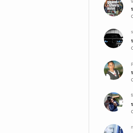
g
1
1
1
f
1