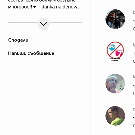
многоооо!! ♥ Fidanka naidenova
1
Сподели
l
Напиши съобщение
1
f
1
1