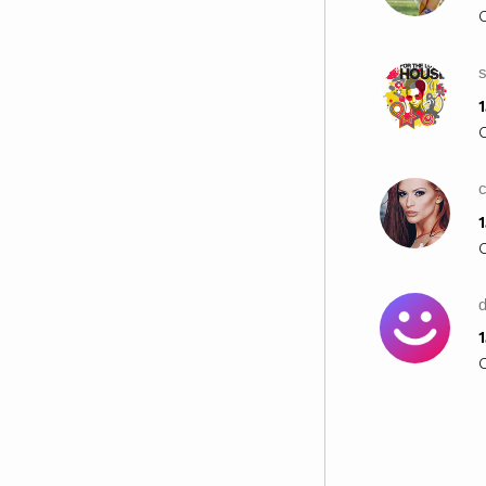
1
c
1
1