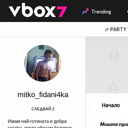
Member of
👾
Trending
🎉 PARTY
mitko_fidani4ka
Начало
СЛЕДВАЙ
2
Имам най-готинaта и добра
Моите пр
сестра, която обичам безумно