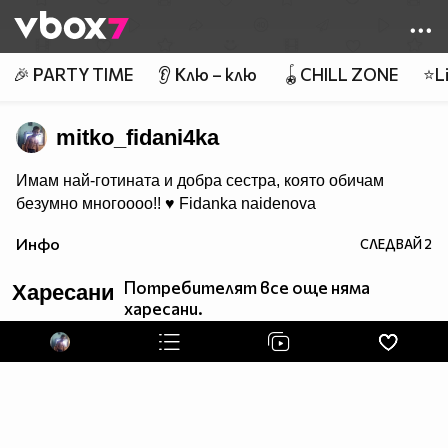
Member of
👾
🎉 PARTY TIME
👂 Клю – клю
🪀CHILL ZONE
⭐Li
mitko_fidani4ka
Имам най-готинaта и добра сестра, която обичам
безумно многоооо!! ♥ Fidanka naidenova
Инфо
СЛЕДВАЙ
2
Потребителят все още няма
Харесани
харесани.