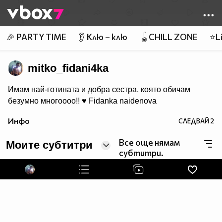
Member of
👾
🎉 PARTY TIME
👂 Клю – клю
🪀CHILL ZONE
⭐Li
mitko_fidani4ka
Имам най-готинaта и добра сестра, която обичам
безумно многоооо!! ♥ Fidanka naidenova
Инфо
СЛЕДВАЙ
2
Все още нямам
Моите субтитри
субтитри.