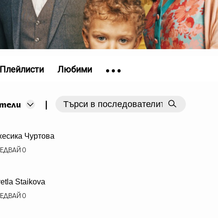
Плейлисти
Любими
|
тели
есика Чуртова
ЕДВАЙ
0
etla Staikova
ЕДВАЙ
0