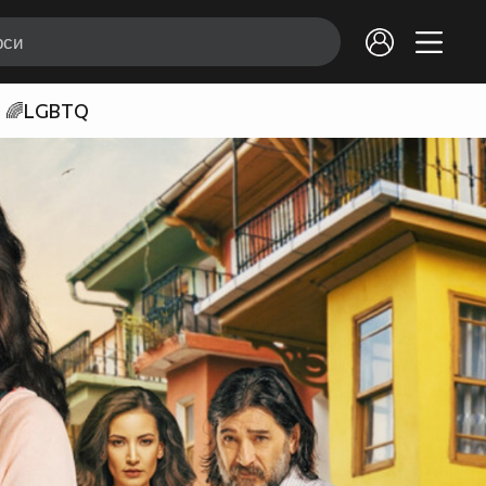
🌈LGBTQ