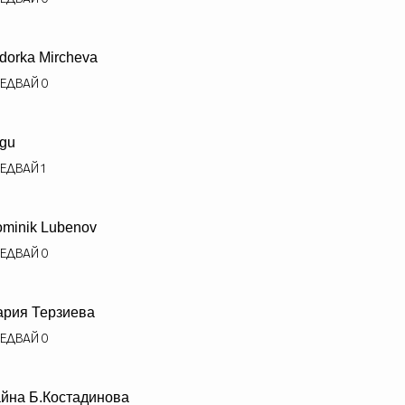
dorka Mircheva
ЕДВАЙ
0
gu
ЕДВАЙ
1
minik Lubenov
ЕДВАЙ
0
рия Терзиева
ЕДВАЙ
0
йна Б.Костадинова