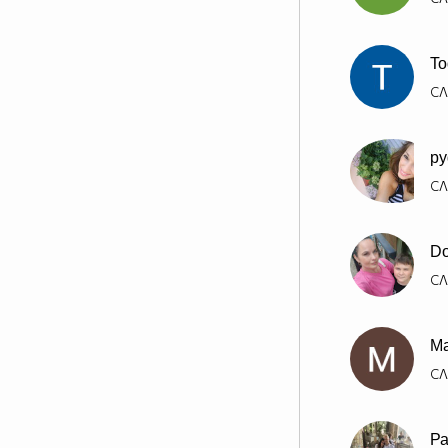
To
СЛ
py
СЛ
Do
СЛ
Ма
СЛ
Ра