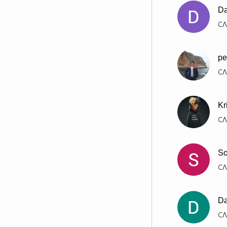
довеждат до кражбата на ценна
Da
кутия за бижута, собственост на
СЛ
влиятелния бизнесмен Левент…
и биологичен баща на Йомер,
който никога не е предполагал,
pe
че ще види някога отново сина
СЛ
си.
Kr
СЛ
So
СЛ
Da
СЛ