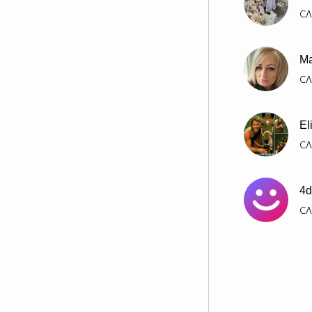
СЛ
Ma
СЛ
El
СЛ
4d
СЛ