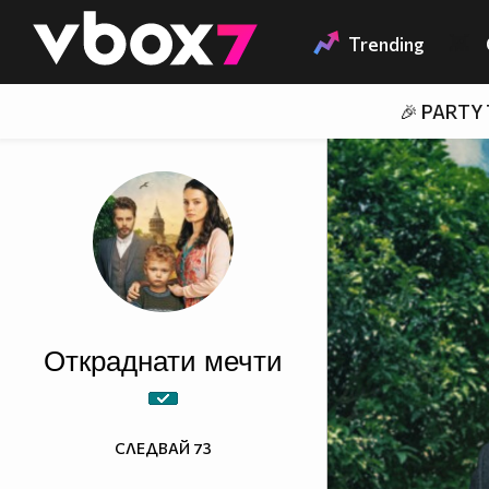
Member of
👾
Trending
🎉 PARTY
Откраднати мечти
СЛЕДВАЙ
73