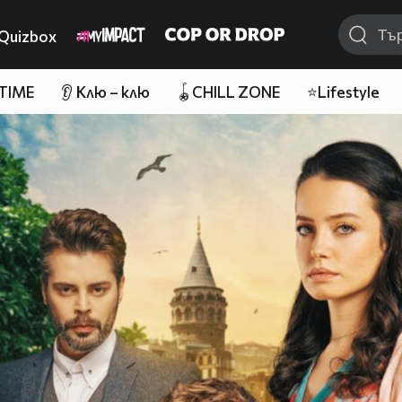
Quizbox
 TIME
👂 Клю – клю
🪀CHILL ZONE
⭐Lifestyle