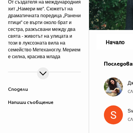
От създателя на международния
хит „Намери ме“. Сюжетът на
драматичната поредица „Ранени
птици“ се върти около брат и
сестра, разкъсвани между два
свята - животът на улицата и
Начало
този в луксозната вила на
семейство Метеханоглу. Мерием
е силна, красива млада
Последова
жена, която е прекарала
последните пет години в
отглеждането на своя „малък
Дж
брат“ Йомер. Тя е решена да
Сподели
държи Йомер далеч от
СЛ
влиянието на безмилостния им
Напиши съобщение
пастрок Дурмуш и работи ден и
Sv
нощ, за да го постигне. Опитите
им да създадат нов живот в
СЛ
Истанбул поставя началото на
верига от събития, които