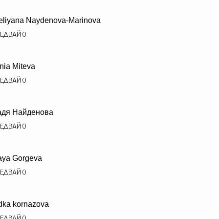
eliyana Naydenova-Marinova
ЕДВАЙ
0
nia Miteva
ЕДВАЙ
0
адя Найденова
ЕДВАЙ
0
ya Gorgeva
ЕДВАЙ
0
dka kornazova
ЕДВАЙ
0