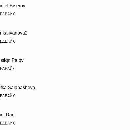
niel Biserov
ЕДВАЙ
0
nka ivanova2
ЕДВАЙ
0
istiqn Palov
ЕДВАЙ
0
fka Salabasheva
ЕДВАЙ
0
ni Dani
ЕДВАЙ
0