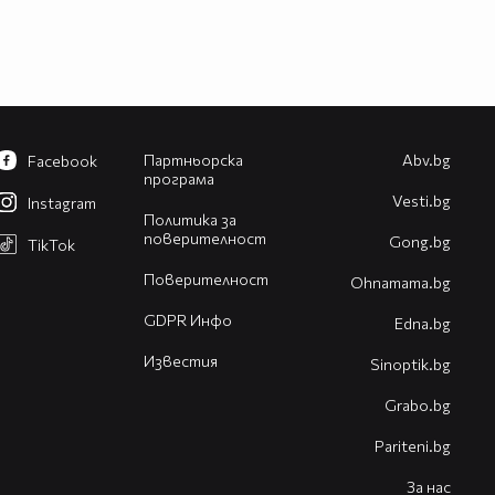
Партньорска
Abv.bg
Facebook
програма
Vesti.bg
Instagram
Политика за
поверителност
Gong.bg
TikTok
Поверителност
Оhnamama.bg
GDPR Инфо
Edna.bg
Известия
Sinoptik.bg
Grabo.bg
Pariteni.bg
За нас