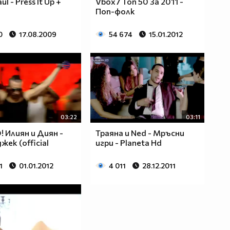
ul - Press It Up +
Vbox7 Топ 50 За 2011 -
Поп-фолк
0
17.08.2009
54 674
15.01.2012
03:22
03:11
! Илиян и Диян -
Траяна и Ned - Мръсни
жек (official
игри - Planeta Hd
1
01.01.2012
4 011
28.12.2011