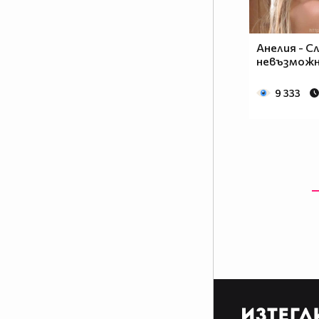
Анелия - С
невъзможно
9 333