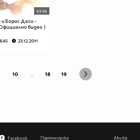
03:36
 и Борис Дали -
 Официално видео )
 645
23.12.2011
10
...
18
19
Партньорска
Abv.bg
Facebook