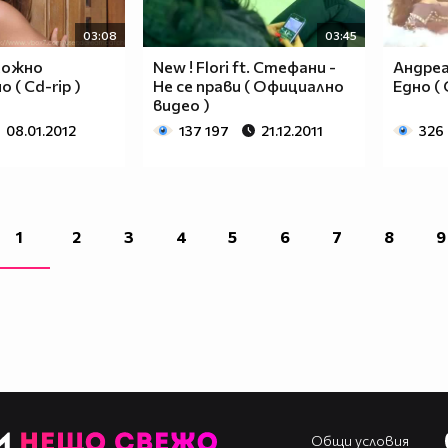
03:08
03:45
ложно
New ! Flori ft. Стефани -
Андреа
 ( Cd-rip )
Не се прави ( Официално
Едно (
видео )
08.01.2012
137 197
21.12.2011
326
1
2
3
4
5
6
7
8
9
Общи условия