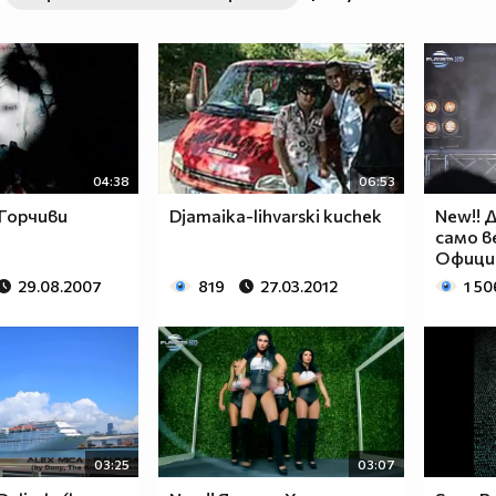
04:38
06:53
 Горчиви
Djamaika-lihvarski kuchek
New!! 
само в
Официа
29.08.2007
819
27.03.2012
1 50
03:25
03:07