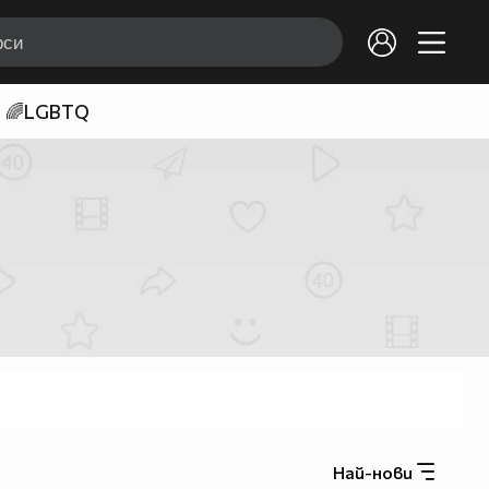
🌈LGBTQ
Най-нови