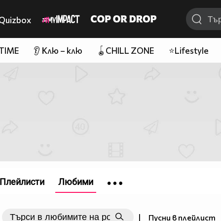
Quizbox
 TIME
👂 Клю – клю
🪀CHILL ZONE
⭐Lifestyle
Плейлисти
Любими
|
Пусни в плейлист