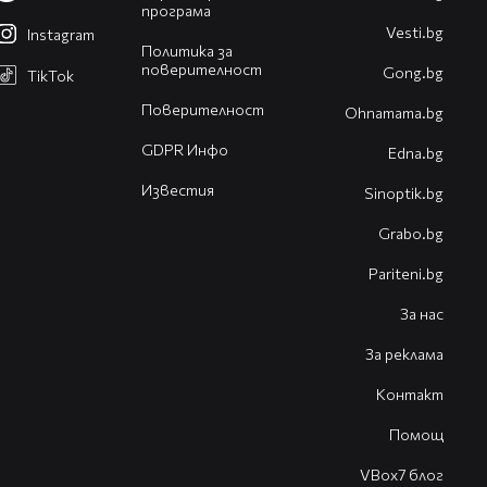
програма
Vesti.bg
Instagram
Политика за
поверителност
Gong.bg
TikTok
Поверителност
Оhnamama.bg
GDPR Инфо
Edna.bg
Известия
Sinoptik.bg
Grabo.bg
Pariteni.bg
За нас
За реклама
Контакт
Помощ
VBox7 блог