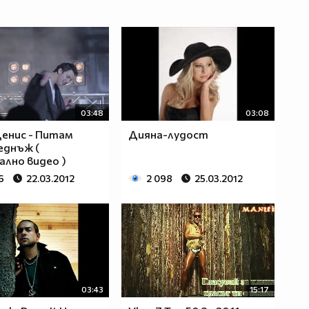
03:48
03:08
Денис - Питам
Дияна-лудост
еднъж (
лно видео )
6
22.03.2012
2 098
25.03.2012
03:43
15:17