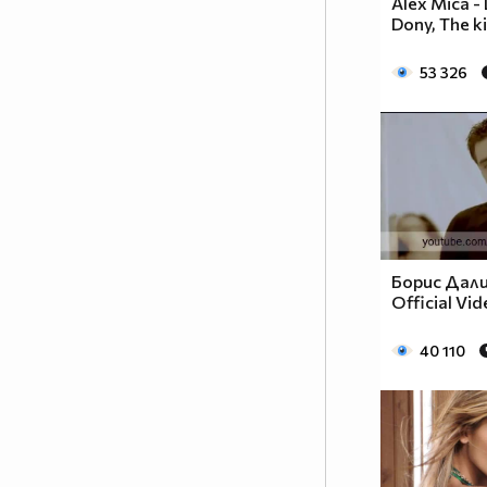
Alex Mica - 
Dony, The k
53 326
Борис Дали
Official Vi
40 110