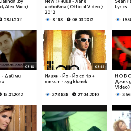
Dalinda (by
New!! Яница - Хапе
Sean Pa
id, Alex Mica)
любовта ( Official Video )
Lyrics
2012
28.11.2011
8 168
06.03.2012
1 55
03:10
03:44
 - Дай ми
Илиян - Йо - Йо cd rip +
Н О В О
deo
текст - луд кючек
Джек д
Video)
15.01.2012
378 838
27.04.2010
3 56