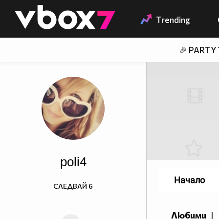
Member of
👾
Trending
🎉 PARTY
poli4
Начало
СЛЕДВАЙ
6
Любими
|