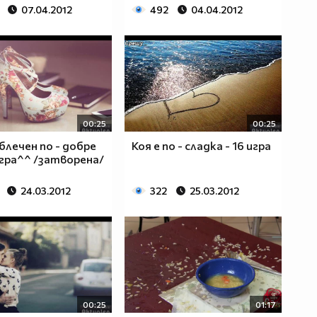
07.04.2012
492
04.04.2012
00:25
00:25
облечен по - добре
Коя е по - сладка - 16 игра
гра^^ /затворена/
24.03.2012
322
25.03.2012
00:25
01:17