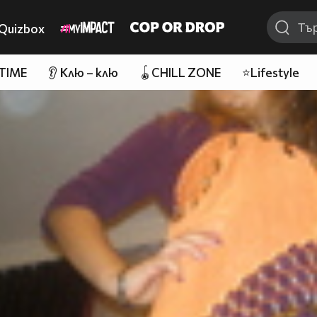
Quizbox
 TIME
👂 Клю – клю
🪀CHILL ZONE
⭐Lifestyle