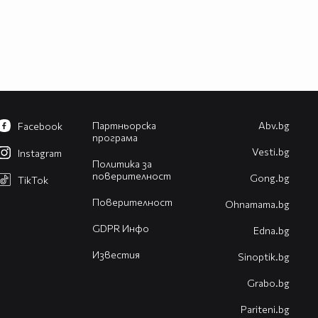
Партньорска
Abv.bg
Facebook
програма
Vesti.bg
Instagram
Политика за
поверителност
Gong.bg
TikTok
Поверителност
Оhnamama.bg
GDPR Инфо
Edna.bg
Известия
Sinoptik.bg
Grabo.bg
Pariteni.bg