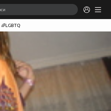
🌈LGBTQ