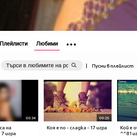
Плейлисти
Любими
|
Пусни в плейлист
00:34
00:25
са на
Коя е по - сладка - 17 игра
Кой е 
 7 игра
^^81 и