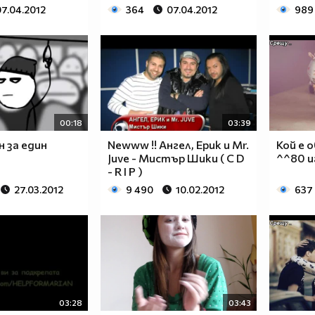
07.04.2012
364
07.04.2012
989
00:18
03:39
н за един
Newww !! Ангел, Ерик и Mr.
Кой е 
Juve - Мистър Шики ( C D
^^80 и
- R I P )
27.03.2012
9 490
10.02.2012
637
03:28
03:43