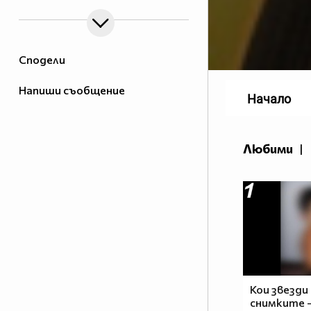
Сподели
Напиши съобщение
Начало
Любими
|
Кои звезди 
снимките -