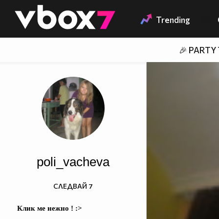
Member of
👾
Trending
🎉 PARTY
poli_vacheva
СЛЕДВАЙ
7
Клик ме нежно ! :>