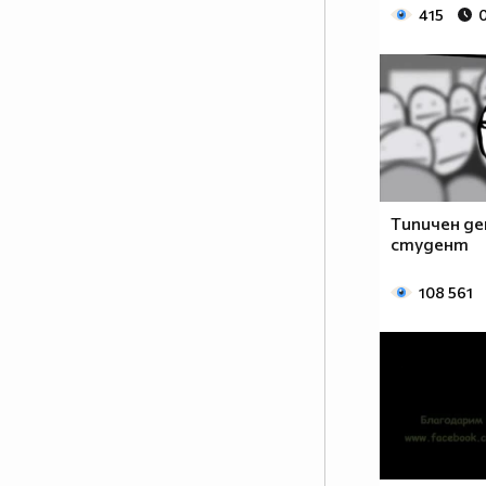
415
Tипичен де
студент
108 561