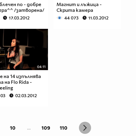
облечен по - добре
Магнит и лъжица -
гра^^ /затворена/
Скрита камера
17.03.2012
44 073
11.03.2012
04:11
 на 14 изпълнява
 на Flo Rida -
eeling
403
02.03.2012
10
...
109
110