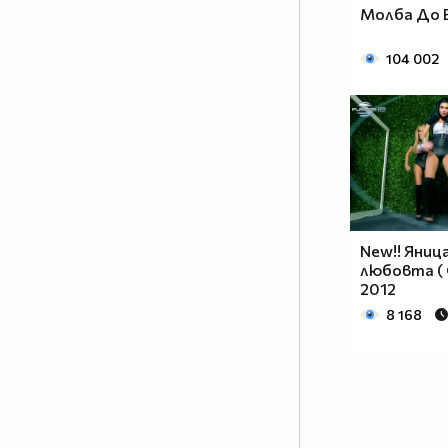
Молба До 
104 002
New!! Яница
любовта ( O
2012
8 168