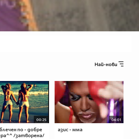
Най-нови
00:25
04:01
облечен по - добре
азис - мма
гра^^ /затворена/