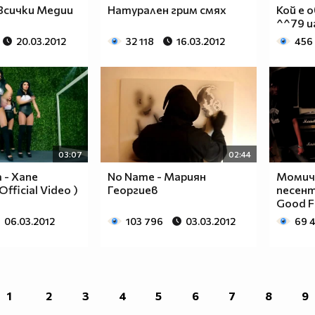
Всички Медии
Натурален грим смях
Кой е 
^^79 и
20.03.2012
32 118
16.03.2012
456
03:07
02:44
 - Хапе
No Name - Мариян
Момиче
fficial Video )
Георгиев
песента
Good F
06.03.2012
103 796
03.03.2012
69 
1
2
3
4
5
6
7
8
9