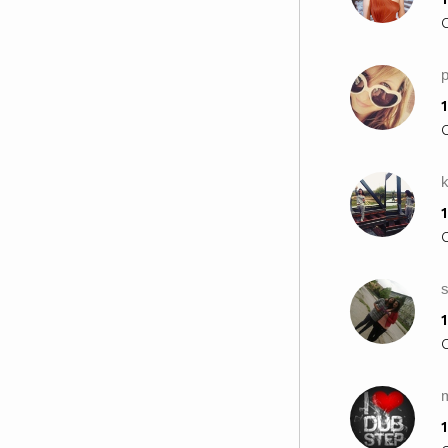
p
1
k
1
s
1
1