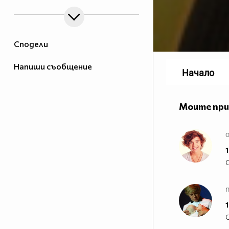
Сподели
Напиши съобщение
Начало
Моите пр
o
1
n
1