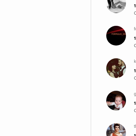
1
1
k
1
1
t
1