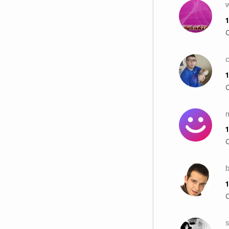
w
1
c
1
1
1
s