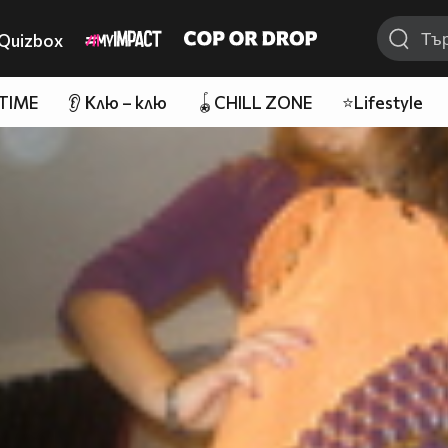
Quizbox
 TIME
👂 Клю – клю
🪀CHILL ZONE
⭐Lifestyle