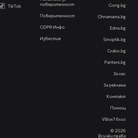
поверителност
Gong.bg
TikTok
Поверителност
Оhnamama.bg
GDPR Инфо
Edna.bg
Известия
Sinoptik.bg
Grabo.bg
Pariteni.bg
За нас
За реклама
Контакт
Помощ
VBox7 блог
© 2026
Всички права