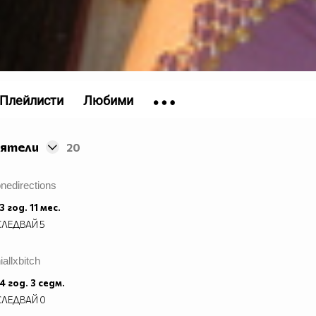
Плейлисти
Любими
иятели
20
nedirections
3 год. 11 мес.
СЛЕДВАЙ
5
iallxbitch
4 год. 3 седм.
СЛЕДВАЙ
0