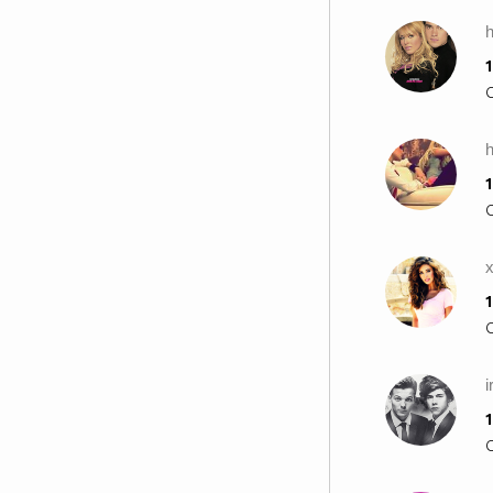
1
h
1
1
i
1