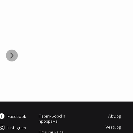
Партньорска
Abv.bg
Facebook
програма
Vesti.bg
Instagram
Политика за