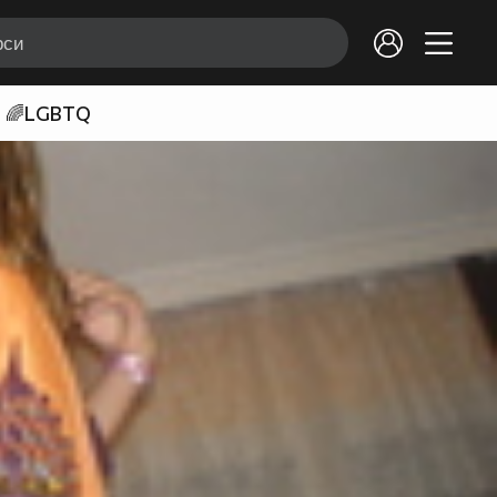
🌈LGBTQ