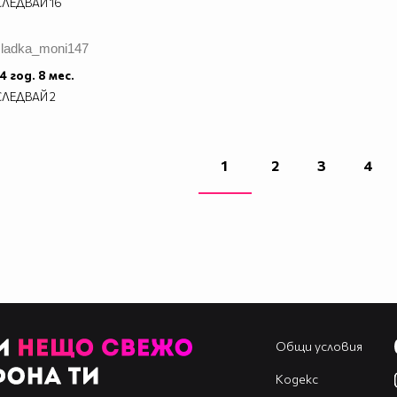
СЛЕДВАЙ
16
sladka_moni147
4 год. 8 мес.
СЛЕДВАЙ
2
1
2
3
4
Общи условия
Кодекс