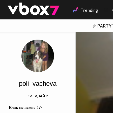
Member of
👾
Trending
🎉 PARTY
poli_vacheva
СЛЕДВАЙ
7
Клик ме нежно ! :>