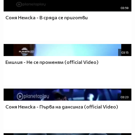
03:59
Соня Немска - В сряда се приготви
03:15
Емилия - Не се променям (official Video)
03:23
Соня Немска - Първа на дансинга (official Video)