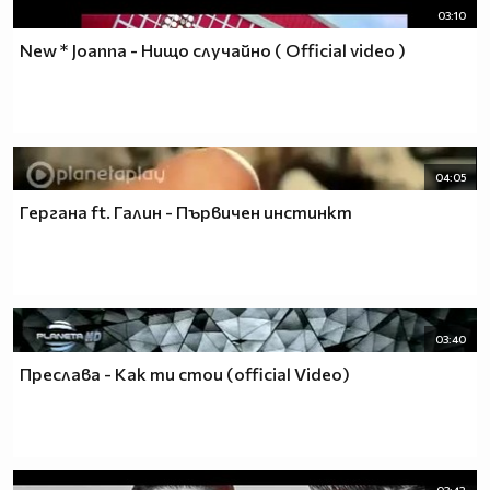
03:10
New * Joanna - Нищо случайно ( Official video )
04:05
Гергана ft. Галин - Първичен инстинкт
03:40
Преслава - Как ти стои (official Video)