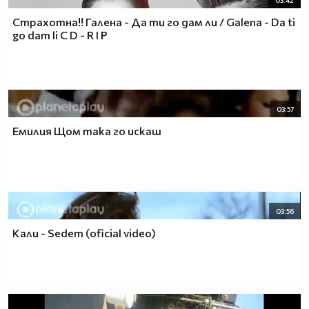
03:42
Страхотна!! Галена - Да ти го дам ли / Galena - Da ti
go dam li C D - R I P
03:57
Емилия Щом така го искаш
03:56
Кали - Sedem (oficial video)