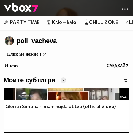
Member of
👾
🎉 PARTY TIME
👂 Клю – клю
🪀CHILL ZONE
⭐Li
poli_vacheva
Клик ме нежно ! :>
Инфо
СЛЕДВАЙ
7
Моите субтитри
03:44
Gloria i Simona - Imam nujda ot teb (official Video)