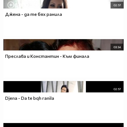
02:57
Джена - да те бях ранила
03:34
Преслава и Константин - Към финала
02:57
Djena - Da te bqh ranila