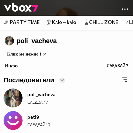
Member of
👾
🎉 PARTY TIME
👂 Клю – клю
🪀CHILL ZONE
⭐Li
poli_vacheva
Клик ме нежно ! :>
Инфо
СЛЕДВАЙ
7
Последователи
poli_vacheva
СЛЕДВАЙ
7
peti9
СЛЕДВАЙ
10