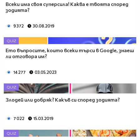
Всеки има своя суперсила! Каква е твоята според
зодията?
9 372
30.08.2019
QUIZ
Ето въпросите, които всеки търси в Google, знаеш
ли отговора им?
14 277
03.05.2023
QUIZ
Злодей или добряк? Какъв си според зодията?
7 022
15.03.2019
QUIZ