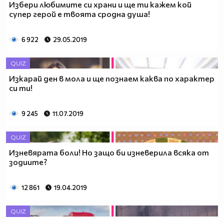
Избери любимите си храни и ще ти кажем кой
супер герой е твоята сродна душа!
6 922
29.05.2019
QUIZ
Изкарай ден в мола и ще познаем каква по характер
си ти!
9 245
11.07.2019
QUIZ
Изневярата боли! Но защо би изневерила всяка от
зодиите?
12 861
19.04.2019
QUIZ