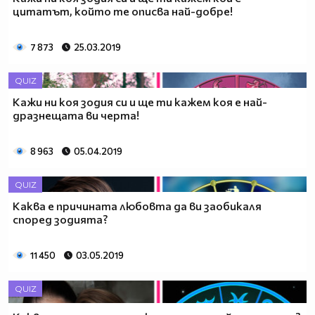
цитатът, който те описва най-добре!
7 873
25.03.2019
QUIZ
Кажи ни коя зодия си и ще ти кажем коя е най-
дразнещата ви черта!
8 963
05.04.2019
QUIZ
Каква е причината любовта да ви заобикаля
според зодията?
11 450
03.05.2019
QUIZ