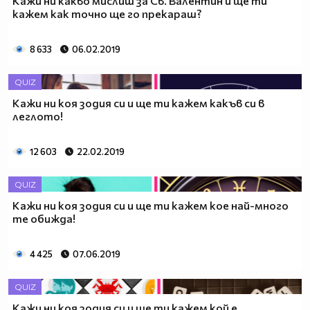
Кажи ни какво мислиш за Св. Валентин и ще ти
кажем как точно ще го прекараш?
8 633
06.02.2019
QUIZ
Кажи ни коя зодия си и ще ти кажем какъв си в
леглото!
12 603
22.02.2019
QUIZ
Кажи ни коя зодия си и ще ти кажем кое най-много
те обижда!
4 425
07.06.2019
QUIZ
Кажи ни коя зодия си и ще ти кажем кой е