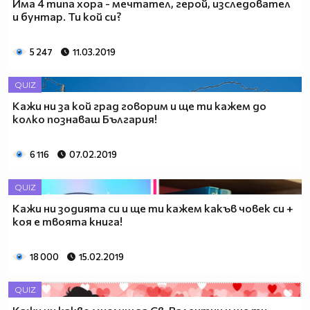
Има 4 типа хора - мечтател, герой, изследовател
и бунтар. Ти кой си?
5 247
11.03.2019
QUIZ
Кажи ни за кой град говорим и ще ти кажем до
колко познаваш България!
6 116
07.02.2019
QUIZ
Кажи ни зодията си и ще ти кажем какъв човек си +
коя е твоята книга!
18 000
15.02.2019
QUIZ