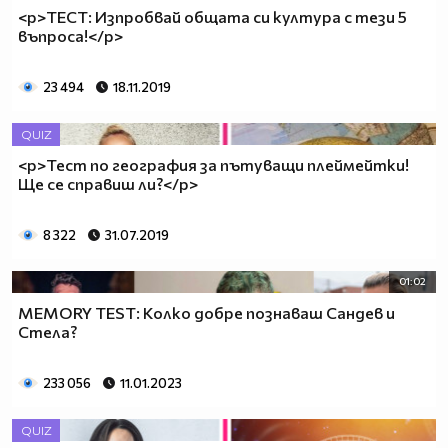
<p>ТЕСТ: Изпробвай общата си култура с тези 5
въпроса!</p>
23 494
18.11.2019
QUIZ
<p>Тест по география за пътуващи плеймейтки!
Ще се справиш ли?</p>
8 322
31.07.2019
01:02
MEMORY TEST: Колко добре познаваш Сандев и
Стела?
233 056
11.01.2023
QUIZ