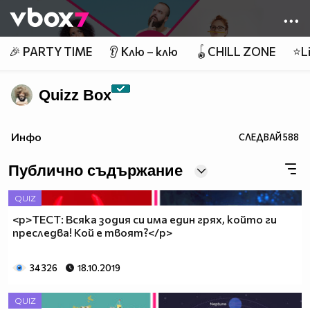
Member of
👾
🎉 PARTY TIME
👂 Клю – клю
🪀CHILL ZONE
⭐Li
Quizz Box
Инфо
СЛЕДВАЙ
588
Публично съдържание
QUIZ
<p>ТЕСТ: Всяка зодия си има един грях, който ги
преследва! Кой е твоят?</p>
34 326
18.10.2019
QUIZ