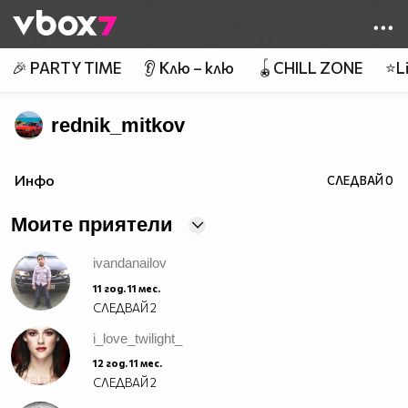
Member of
👾
🎉 PARTY TIME
👂 Клю – клю
🪀CHILL ZONE
⭐Li
rednik_mitkov
Инфо
СЛЕДВАЙ
0
Моите приятели
ivandanailov
11 год. 11 мес.
СЛЕДВАЙ
2
i_love_twilight_
12 год. 11 мес.
СЛЕДВАЙ
2