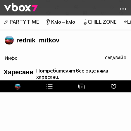
Member of
👾
🎉 PARTY TIME
👂 Клю – клю
🪀CHILL ZONE
⭐Li
rednik_mitkov
Инфо
СЛЕДВАЙ
0
Потребителят все още няма
Харесани
харесани.